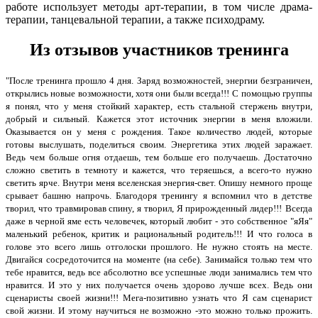
работе использует методы арт-терапии, в том числе драма-
терапии, танцевальной терапии, а также психодраму.
Из отзывов участников тренинга
"После тренинга прошло 4 дня.
Заряд возможностей, энергии безграничен,
открылись новые возможности, хотя они были всегда!!!
С помощью группы
я понял, что у меня стойкий характер, есть стальной стержень внутри,
добрый и сильный.
Кажется этот источник энергии в меня вложили.
Оказывается он у меня с рождения. Такое количество людей, которые
готовы выслушать, поделиться своим. Энергетика этих людей заражает.
Ведь чем больше огня отдаешь, тем больше его получаешь. Достаточно
сложно светить в темноту и кажется, что теряешься, а всего-то нужно
светить ярче. Внутри меня вселенская энергия-свет. Опишу немного проще
срывает башню напрочь.
Благодоря тренингу я вспомнил что в детстве
творил, что травмировав спину, я творил, Я прирожденный лидер!!!
Всегда
даже в черной яме есть человечек, который любит - это
собственное "яЯя"
маленький ребенок, критик и рациональный родитель!!!
И что голоса в
голове это всего лишь отголоски прошлого. Не нужно
стоять на месте.
Двигайся сосредоточится на моменте (на себе).
Занимайся только тем что
тебе нравится, ведь все абсолютно все
успешные люди занимались тем что
нравится. И это у них получается
очень здорово лучше всех. Ведь они
сценаристы своей жизни!!!
Мега-позитивно узнать что Я сам сценарист
свой жизни. И этому научиться не возможно -это можно только прожить.