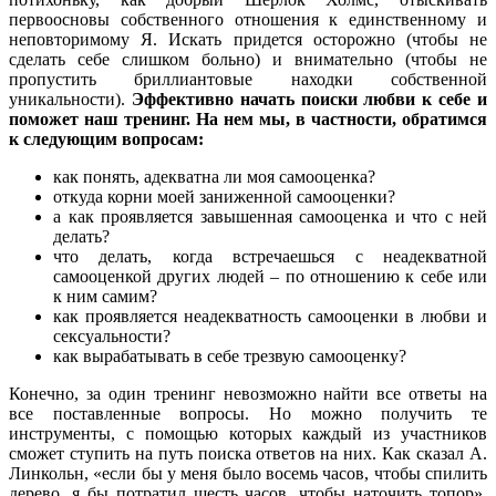
первоосновы собственного отношения к единственному и
неповторимому Я. Искать придется осторожно (чтобы не
сделать себе слишком больно) и внимательно (чтобы не
пропустить бриллиантовые находки собственной
уникальности).
Эффективно начать поиски любви к себе и
поможет наш тренинг. На нем мы, в частности, обратимся
к следующим вопросам:
как понять, адекватна ли моя самооценка?
откуда корни моей заниженной самооценки?
а как проявляется завышенная самооценка и что с ней
делать?
что делать, когда встречаешься с неадекватной
самооценкой других людей – по отношению к себе или
к ним самим?
как проявляется неадекватность самооценки в любви и
сексуальности?
как вырабатывать в себе трезвую самооценку?
Конечно, за один тренинг невозможно найти все ответы на
все поставленные вопросы. Но можно получить те
инструменты, с помощью которых каждый из участников
сможет ступить на путь поиска ответов на них. Как сказал А.
Линкольн, «если бы у меня было восемь часов, чтобы спилить
дерево, я бы потратил шесть часов, чтобы наточить топор».