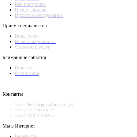
Как поступить
Преподаватели
Пройти собеседование
Прием специалистов
Виды услуг
Наши специалисты
Стоимость услуг
Ближайшие события
Новости
Расписание
Контакты
Санкт-Петербург, ул.Гастелло, д.9
TEL:+7 (812) 401-61-66
TEL:+7(812) 371-82-20
Мы в Интернет
Вконтакте