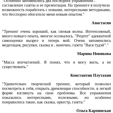
"Особенно запомнились два последних упражнения -
составление газеты и ее презентация. На тренинге я получила
возможность поработать с новыми, интересными методиками,
что бесспорно обогатило меня новым опытом."
Анастасия
"Тренинг очень хороший, как свежая волна. Интенсивный,
много новыго опыта, многое осозналось. "Рецепт" адекватной
самооценки вызрел и теперь мой. Очень запомнились
медитация, рисунки, сказка и , конечно, газета "Вася тудэй"."
Марина Новикова
"Масса впечатлений. Я понял, что я могу жить, а не
существовать."
Константин Плутахин
"Удивительно творческий тренинг, который позволил
посмотреть в себя, открыть дремлющие способности, в легкой
форме взглянуть на свои проблемы. Все упражнения
показались интересными, полезными, но особенно
понравились такие, как сказка, оркестр, газета."
Ольга Карпинская