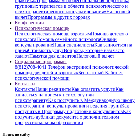
практика»
Программа «Профессиональная подготовка
групповых терапевтов в области психологического и
психотерапевтического консультирования»
Налоговый
вычет
Программы в других городах
Конференции
Психологическая помощь
Психологическая помощь взрослым
Помощь детского
психолога
Помощь семейного психолога
Онлайн
консультирование
Наши специалисты
Как записаться на
прием
Стоимость услуг
Вопросы, которые нам часто
задают
Памятка для клиентов
Налоговый вычет
Социальные программы
8(812)708-4041 Телефон экстренной психологической
помощи для детей и взрослых
Бесплатный Кабинет
психологической помощи
Контакты
Контакты
Наши реквизиты
Как оплатить услуги
Как
записаться на прием к психологу или
психотерапевту
Как поступить в Международную школу
психотерапии, консультирования и ведения групп
Как
поступить в Программу подготовки консультантов
Как
получить дубликат документа о дополнительном
профессиональном образовании
Поиск по сайту