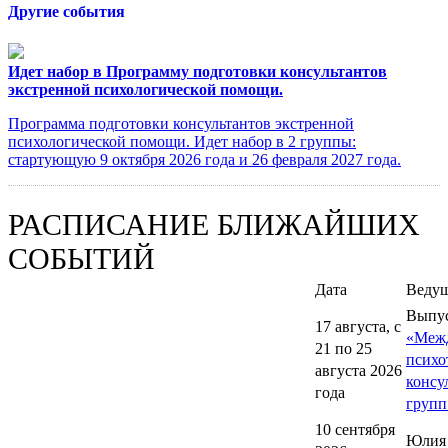
Другие события
Идет набор в Программу подготовки консультантов
экстренной психологической помощи.
Программа подготовки консультантов экстренной
психологической помощи. Идет набор в 2 группы:
стартующую 9 октября 2026 года и 26 февраля 2027 года.
РАСПИСАНИЕ БЛИЖАЙШИХ
СОБЫТИЙ
Дата
Веду
Выпу
17 августа, с
«Меж
21 по 25
психо
августа 2026
консу
года
групп
10 сентября
Юлия