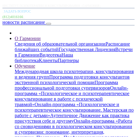
ИНСТИТУТ ПСИХОТЕРАПИИ И КОНСУЛЬТИРОВАНИЯ «ГАРМОНИЯ»
ЗАДАТЬ ВОПРОС
(812)4016166
новости
расписание
О Гармонии
Сведения об образовательной организации
Расписание
ближайших событий
Государственная Лицензия
Встречи
в Гармонии
Видеотека
Наша
библиотека
Клиенты
Партнеры
Обучение
Международная школа психотерапии, консультирования
и ведения групп
Программа подготовки консультантов
экстренной психологической помощи
Программа
профессиональной подготовки супервизоров
Онлайн-
программа «Психологическое и психотерапевтическое
консультирование в работе с психической
травмой»
Онлайн-программа «Психологическое и
психотерапевтическое консультирование. Мастерская по
работе с детьми»
Аутентичное Движение как практика
присутствия себе и другому
Онлайн-программа «Работа
со сновидениями в психологическом консультировании
и супервизии: понимание, интерпретация,