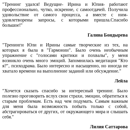
"Тренинг удался! Ведущие- Ирина и Юлия- работают
профессионально, чутко, искренне, с самоотдачей. Получила
удовольствие от самого процесса, а вместе с ним-
удовлетворены запросы, с которыми пришла.Спасибо
большое!"
Галина Бондырева
"Тренинги Юли и Ирины самые творческие из тех, на
которых я была в "Гармонии". Было очень необычным
упражнение с "голосами критики и похвалы", у меня
возникло очень много эмоций. Запомнилась медитация "Кто
я?", психодрама. Было интересно и насыщенно, но иногда не
хватало времени на выполнение заданий или обсуждение."
Лейла
"Хочется сказать спасибо за интересный тренинг. Было
полезно проговорить вслух свои страхи, эмоции, обратиться к
старым проблемам. Есть над чем подумать. Самым важным
для меня была возможность побыть только с собой,
абстрагироваться от других, от окружающего мира и слышать
себя."
Лилия Саттарова