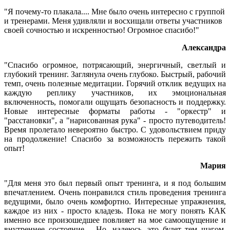
"Я почему-то плакала.... Мне было очень интересно с группой
и тренерами. Меня удивляли и восхищали ответы участников
своей сочностью и искренностью! Огромное спасибо!"
Александра
"Спасибо огромное, потрясающий, энергичный, светлый и
глубокий тренинг. Заглянула очень глубоко. Быстрый, рабочий
темп, очень полезные медитации. Горячий отклик ведущих на
каждую реплику участников, их эмоциональная
включенность, помогали ощущать безопасность и поддержку.
Новые интересные форматы работы - "оркестр" и
"расстановки", а "нарисованная рука" - просто путеводитель!
Время пролетало невероятно быстро. С удовольствием приду
на продолжение! Спасибо за возможность пережить такой
опыт!
Мария
"Для меня это был первый опыт тренинга, и я под большим
впечатлением. Очень понравился стиль проведения тренинга
ведущими, было очень комфортно. Интересные упражнения,
каждое из них - просто кладезь. Пока не могу понять КАК
именно все произошедшее повлияет на мое самоощущение и
внутреннее состояние.... Но, надеюсь, это будет тем шагом,