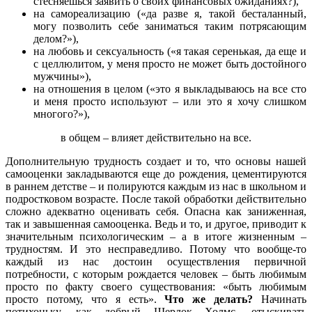
стесняешься заявить о своих финансовых ожиданиях?),
на самореализацию («да разве я, такой бесталанный,
могу позволить себе заниматься таким потрясающим
делом?»),
на любовь и сексуальность («я такая серенькая, да еще и
с целлюлитом, у меня просто не может быть достойного
мужчины»),
на отношения в целом («это я выкладываюсь на все сто
и меня просто используют – или это я хочу слишком
многого?»),
в общем – влияет действительно на все.
Дополнительную трудность создает и то, что основы нашей
самооценки закладываются еще до рождения, цементируются
в раннем детстве – и полируются каждым из нас в школьном и
подростковом возрасте. После такой обработки действительно
сложно адекватно оценивать себя. Опасна как заниженная,
так и завышенная самооценка. Ведь и то, и другое, приводит к
значительным психологическим – а в итоге жизненным –
трудностям. И это несправедливо. Потому что вообще-то
каждый из нас достоин осуществления первичной
потребности, с которым рождается человек – быть любимым
просто по факту своего существования: «быть любимым
просто потому, что я есть».
Что же делать?
Начинать
потихоньку, как добрый Шерлок Холмс, отыскивать