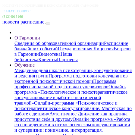
ИНСТИТУТ ПСИХОТЕРАПИИ И КОНСУЛЬТИРОВАНИЯ «ГАРМОНИЯ»
ЗАДАТЬ ВОПРОС
(812)4016166
новости
расписание
О Гармонии
Сведения об образовательной организации
Расписание
ближайших событий
Государственная Лицензия
Встречи
в Гармонии
Видеотека
Наша
библиотека
Клиенты
Партнеры
Обучение
Международная школа психотерапии, консультирования
и ведения групп
Программа подготовки консультантов
экстренной психологической помощи
Программа
профессиональной подготовки супервизоров
Онлайн-
программа «Психологическое и психотерапевтическое
консультирование в работе с психической
травмой»
Онлайн-программа «Психологическое и
психотерапевтическое консультирование. Мастерская по
работе с детьми»
Аутентичное Движение как практика
присутствия себе и другому
Онлайн-программа «Работа
со сновидениями в психологическом консультировании
и супервизии: понимание, интерпретация,