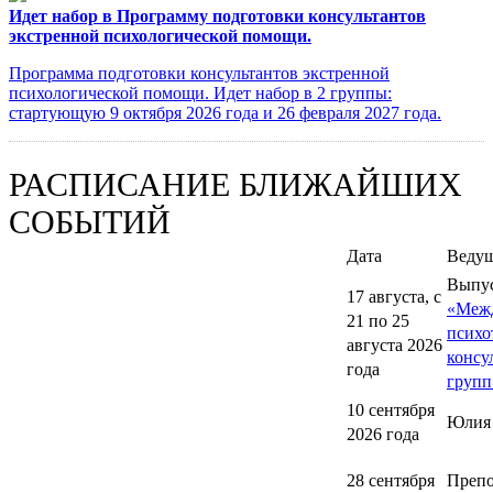
Идет набор в Программу подготовки консультантов
экстренной психологической помощи.
Программа подготовки консультантов экстренной
психологической помощи. Идет набор в 2 группы:
стартующую 9 октября 2026 года и 26 февраля 2027 года.
РАСПИСАНИЕ БЛИЖАЙШИХ
СОБЫТИЙ
Дата
Веду
Выпу
17 августа, с
«Меж
21 по 25
психо
августа 2026
консу
года
групп
10 сентября
Юлия
2026 года
28 сентября
Препо