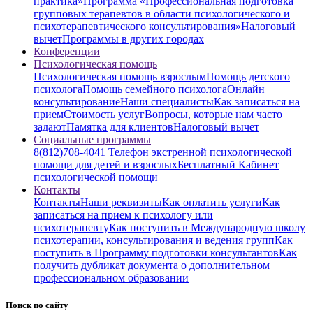
практика»
Программа «Профессиональная подготовка
групповых терапевтов в области психологического и
психотерапевтического консультирования»
Налоговый
вычет
Программы в других городах
Конференции
Психологическая помощь
Психологическая помощь взрослым
Помощь детского
психолога
Помощь семейного психолога
Онлайн
консультирование
Наши специалисты
Как записаться на
прием
Стоимость услуг
Вопросы, которые нам часто
задают
Памятка для клиентов
Налоговый вычет
Социальные программы
8(812)708-4041 Телефон экстренной психологической
помощи для детей и взрослых
Бесплатный Кабинет
психологической помощи
Контакты
Контакты
Наши реквизиты
Как оплатить услуги
Как
записаться на прием к психологу или
психотерапевту
Как поступить в Международную школу
психотерапии, консультирования и ведения групп
Как
поступить в Программу подготовки консультантов
Как
получить дубликат документа о дополнительном
профессиональном образовании
Поиск по сайту