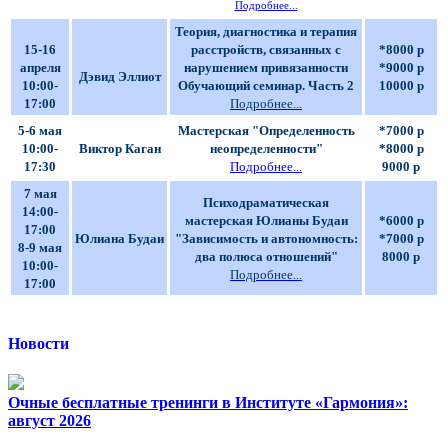
Подробнее...
Теория, диагностика и терапия
15-16
расстройств, связанных с
*8000 р
апреля
нарушением привязанности
*9000 р
Дэвид Эллиот
10:00-
Обучающий семинар. Часть 2
10000 р
17:00
Подробнее...
5-6 мая
Мастерская "Определенность
*7000 р
10:00-
Виктор Каган
неопределенности"
*8000 р
17:30
Подробнее...
9000 р
7 мая
Психодраматическая
14:00-
мастерская Юлианы Будаи
*6000 р
17:00
Юлиана Будаи
"Зависимость и автономность:
*7000 р
8-9 мая
два полюса отношений"
8000 р
10:00-
Подробнее...
17:00
Новости
Очные бесплатные тренинги в Институте «Гармония»:
август 2026