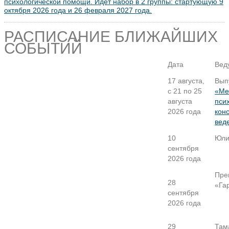
психологической помощи. Идет набор в 2 группы: стартующую 9
октября 2026 года и 26 февраля 2027 года.
РАСПИСАНИЕ БЛИЖАЙШИХ
СОБЫТИЙ
Дата
Вед
17 августа,
Вып
с 21 по 25
«Ме
августа
пси
2026 года
кон
вед
10
Юли
сентября
2026 года
Пре
28
«Га
сентября
2026 года
29
Там