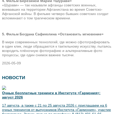
4. Фильм Березиной Марии «Шурави»
«Шурави» — так называли афганцы советских военных,
воевавших на территории Афганистана во время Советско-
Афганской войны. В фильме четверо бывших советских солдат
вспоминают о том трагическом времени.
5. Фильм Богдана Сафиюлина «Остановить мгновение»
В мире современных технологий, где можно сфотографировать
в один клик, люди обращаются к тактильному искусству, пытаясь
возродить плёночную фотографию и альтернативные фото
процессы, где один снимок важнее тысячи.
2026-05-09
НОВОСТИ
Очные бесплатные тренинги в Институте «Гармония»:
август 2026
17 августа, а также с 21 по 25 августа 2026 г. приглашаем на 6
очных тренингов от выпускников Института «Гармония», участие
бесплатное. Запись только по телефону: 8 (812) 401-61-66.