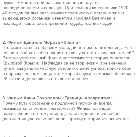
нужды. Вместе с ней развивается новая наука о
наследственности и селекции. При помощи кинохроники 1920-
40-х годов фильм рассказывает трагическую историю жизни
выдающегося ботаника и генетика Николая Вавилова и
исследует, как эпоха определяет судьбу научных идей.
2. Фильм Даниила Мороза «Крыли»
Что скрывается за образом молодой поп-исполнительницы, чьи
песни о любви к себе находят отклик у сотен тысяч слушателей?
Этот документальный фильм рассказывает историю Анастасии
Крыловой (Крыли). Наблюдая за её творческим и жизненным
путем, мы увидим честную историю о цене успеха, поиске себя
и первом сольном концерте, который служит важным событием в
её жизни и делит жизнь на «до» и «после».
3. Фильм Анны Соколовой «Границы восприятия»
Почему путь к осознанию подлинной гармонии всегда
оказывается сложнее, чем кажется? Фильм посвящен
размышлению на тему природы наслаждения и способов
достижения удовольствия через призму истории человечества.