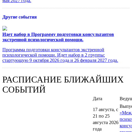
мая 2027 года.
Другие события
Идет набор в Программу подготовки консультантов
экстренной психологической помощи.
Программа подготовки консультантов экстренной
психологической помощи. Идет набор в 2 группы:
стартующую 9 октября 2026 года и 26 февраля 2027 года.
РАСПИСАНИЕ БЛИЖАЙШИХ
СОБЫТИЙ
Дата
Веду
Выпу
17 августа, с
«Меж
21 по 25
психо
августа 2026
консу
года