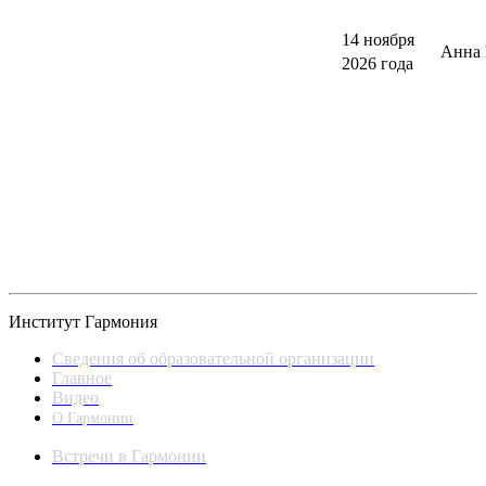
14 ноября
Анна 
2026 года
Институт Гармония
Сведения об образовательной организации
Главное
Видео
О Гармонии
Встречи в Гармонии