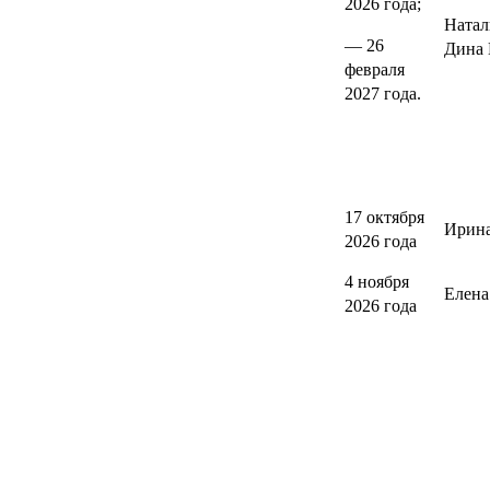
2026 года;
Натал
— 26
Дина 
февраля
2027 года.
17 октября
Ирина
2026 года
4 ноября
Елен
2026 года