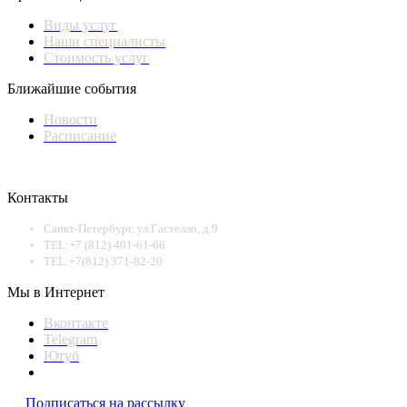
Виды услуг
Наши специалисты
Стоимость услуг
Ближайшие события
Новости
Расписание
Контакты
Санкт-Петербург, ул.Гастелло, д.9
TEL:+7 (812) 401-61-66
TEL:+7(812) 371-82-20
Мы в Интернет
Вконтакте
Telegram
Ютуб
Подписаться на рассылку