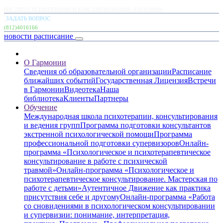
ИНСТИТУТ ПСИХОТЕРАПИИ И КОНСУЛЬТИРОВАНИЯ «ГАРМОНИЯ»
ЗАДАТЬ ВОПРОС
(812)4016166
новости
расписание
О Гармонии
Сведения об образовательной организации
Расписание
ближайших событий
Государственная Лицензия
Встречи
в Гармонии
Видеотека
Наша
библиотека
Клиенты
Партнеры
Обучение
Международная школа психотерапии, консультирования
и ведения групп
Программа подготовки консультантов
экстренной психологической помощи
Программа
профессиональной подготовки супервизоров
Онлайн-
программа «Психологическое и психотерапевтическое
консультирование в работе с психической
травмой»
Онлайн-программа «Психологическое и
психотерапевтическое консультирование. Мастерская по
работе с детьми»
Аутентичное Движение как практика
присутствия себе и другому
Онлайн-программа «Работа
со сновидениями в психологическом консультировании
и супервизии: понимание, интерпретация,