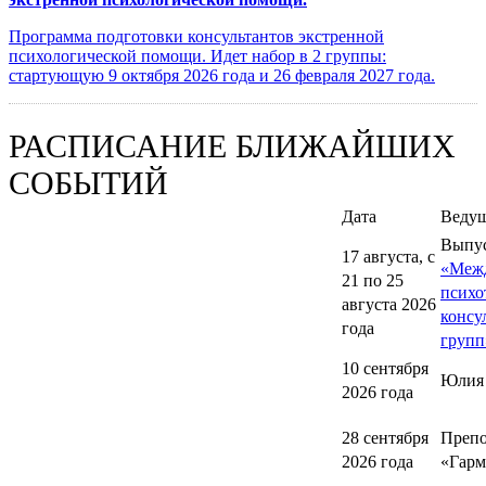
Программа подготовки консультантов экстренной
психологической помощи. Идет набор в 2 группы:
стартующую 9 октября 2026 года и 26 февраля 2027 года.
РАСПИСАНИЕ БЛИЖАЙШИХ
СОБЫТИЙ
Дата
Веду
Выпу
17 августа, с
«Меж
21 по 25
психо
августа 2026
консу
года
групп
10 сентября
Юлия
2026 года
28 сентября
Препо
2026 года
«Гарм