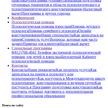
практика»
Программа «Профессиональная подготовка
групповых терапевтов в области психологического и
психотерапевтического консультирования»
Налоговый
вычет
Программы в других городах
Конференции
Психологическая помощь
Психологическая помощь взрослым
Помощь детского
психолога
Помощь семейного психолога
Онлайн
консультирование
Наши специалисты
Как записаться на
прием
Стоимость услуг
Вопросы, которые нам часто
задают
Памятка для клиентов
Налоговый вычет
Социальные программы
8(812)708-4041 Телефон экстренной психологической
помощи для детей и взрослых
Бесплатный Кабинет
психологической помощи
Контакты
Контакты
Наши реквизиты
Как оплатить услуги
Как
записаться на прием к психологу или
психотерапевту
Как поступить в Международную школу
психотерапии, консультирования и ведения групп
Как
поступить в Программу подготовки консультантов
Как
получить дубликат документа о дополнительном
профессиональном образовании
Поиск по сайту