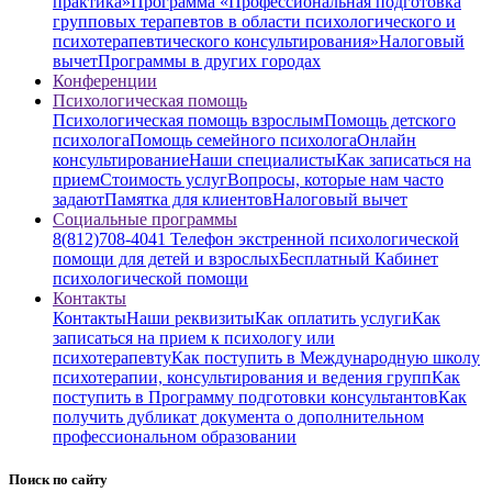
практика»
Программа «Профессиональная подготовка
групповых терапевтов в области психологического и
психотерапевтического консультирования»
Налоговый
вычет
Программы в других городах
Конференции
Психологическая помощь
Психологическая помощь взрослым
Помощь детского
психолога
Помощь семейного психолога
Онлайн
консультирование
Наши специалисты
Как записаться на
прием
Стоимость услуг
Вопросы, которые нам часто
задают
Памятка для клиентов
Налоговый вычет
Социальные программы
8(812)708-4041 Телефон экстренной психологической
помощи для детей и взрослых
Бесплатный Кабинет
психологической помощи
Контакты
Контакты
Наши реквизиты
Как оплатить услуги
Как
записаться на прием к психологу или
психотерапевту
Как поступить в Международную школу
психотерапии, консультирования и ведения групп
Как
поступить в Программу подготовки консультантов
Как
получить дубликат документа о дополнительном
профессиональном образовании
Поиск по сайту