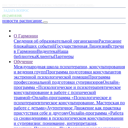
ИНСТИТУТ ПСИХОТЕРАПИИ И КОНСУЛЬТИРОВАНИЯ «ГАРМОНИЯ»
ЗАДАТЬ ВОПРОС
(812)4016166
новости
расписание
О Гармонии
Сведения об образовательной организации
Расписание
ближайших событий
Государственная Лицензия
Встречи
в Гармонии
Видеотека
Наша
библиотека
Клиенты
Партнеры
Обучение
Международная школа психотерапии, консультирования
и ведения групп
Программа подготовки консультантов
экстренной психологической помощи
Программа
профессиональной подготовки супервизоров
Онлайн-
программа «Психологическое и психотерапевтическое
консультирование в работе с психической
травмой»
Онлайн-программа «Психологическое и
психотерапевтическое консультирование. Мастерская по
работе с детьми»
Аутентичное Движение как практика
присутствия себе и другому
Онлайн-программа «Работа
со сновидениями в психологическом консультировании
и супервизии: понимание, интерпретация,