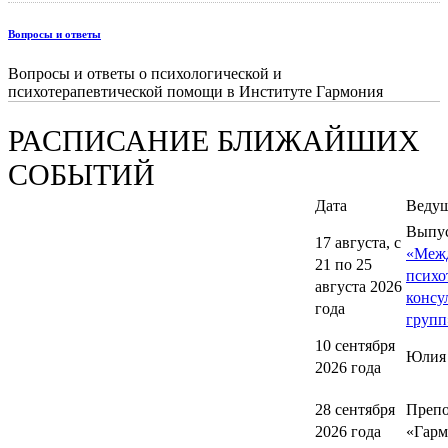
Вопросы и ответы
Вопросы и ответы о психологической и
психотерапевтической помощи в Институте Гармония
РАСПИСАНИЕ БЛИЖАЙШИХ
СОБЫТИЙ
Дата
Веду
Выпу
17 августа, с
«Меж
21 по 25
психо
августа 2026
консу
года
групп
10 сентября
Юлия
2026 года
28 сентября
Препо
2026 года
«Гарм