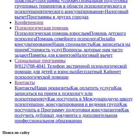
практика»
Программа «Профессиональная подготовка
групповых терапевтов в области психологического и
психотерапевтического консультирования»
Налоговый
вычет
Программы в других городах
Конференции
Психологическая помощь
Психологическая помощь взрослым
Помощь детского
психолога
Помощь семейного психолога
Онлайн
консультирование
Наши специалисты
Как записаться на
прием
Стоимость услуг
Вопросы, которые нам часто
задают
Памятка для клиентов
Налоговый вычет
Социальные программы
8(812)708-4041 Телефон экстренной психологической
помощи для детей и взрослых
Бесплатный Кабинет
психологической помощи
Контакты
Контакты
Наши реквизиты
Как оплатить услуги
Как
записаться на прием к психологу или
психотерапевту
Как поступить в Международную школу
психотерапии, консультирования и ведения групп
Как
поступить в Программу подготовки консультантов
Как
получить дубликат документа о дополнительном
профессиональном образовании
Поиск по сайту