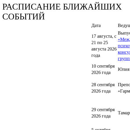
РАСПИСАНИЕ БЛИЖАЙШИХ
СОБЫТИЙ
Дата
Веду
Выпу
17 августа, с
«Меж
21 по 25
психо
августа 2026
консу
года
групп
10 сентября
Юлия
2026 года
28 сентября
Препо
2026 года
«Гарм
29 сентября
Тамар
2026 года
5 октября