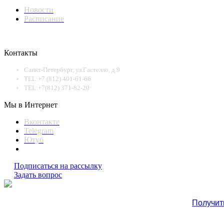
Новости
Расписание
Контакты
Санкт-Петербург, ул.Гастелло, д.9
TEL:+7 (812) 401-61-66
TEL:+7(812) 371-82-20
Мы в Интернет
Вконтакте
Telegram
Ютуб
Подписаться на рассылку
Задать вопрос
Получит