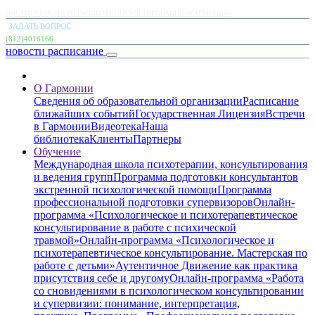
ИНСТИТУТ ПСИХОТЕРАПИИ И КОНСУЛЬТИРОВАНИЯ «ГАРМОНИЯ»
ЗАДАТЬ ВОПРОС
(812)4016166
новости
расписание
О Гармонии
Сведения об образовательной организации
Расписание
ближайших событий
Государственная Лицензия
Встречи
в Гармонии
Видеотека
Наша
библиотека
Клиенты
Партнеры
Обучение
Международная школа психотерапии, консультирования
и ведения групп
Программа подготовки консультантов
экстренной психологической помощи
Программа
профессиональной подготовки супервизоров
Онлайн-
программа «Психологическое и психотерапевтическое
консультирование в работе с психической
травмой»
Онлайн-программа «Психологическое и
психотерапевтическое консультирование. Мастерская по
работе с детьми»
Аутентичное Движение как практика
присутствия себе и другому
Онлайн-программа «Работа
со сновидениями в психологическом консультировании
и супервизии: понимание, интерпретация,