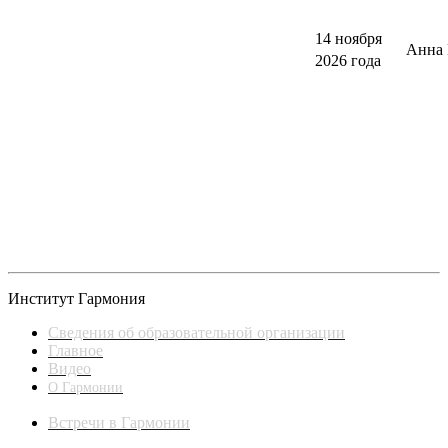
14 ноября
Анна 
2026 года
Институт Гармония
Сведения об образовательной организации
Главное
Видео
О Гармонии
Встречи в Гармонии