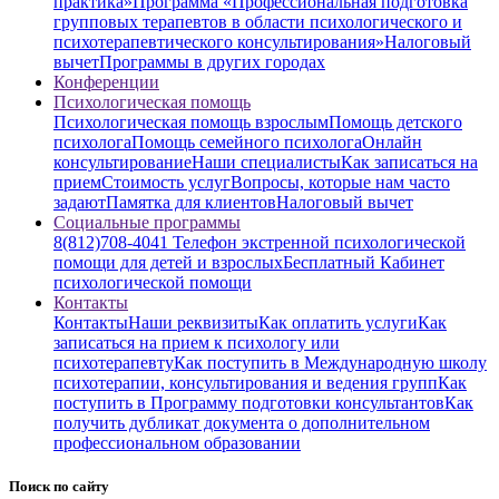
практика»
Программа «Профессиональная подготовка
групповых терапевтов в области психологического и
психотерапевтического консультирования»
Налоговый
вычет
Программы в других городах
Конференции
Психологическая помощь
Психологическая помощь взрослым
Помощь детского
психолога
Помощь семейного психолога
Онлайн
консультирование
Наши специалисты
Как записаться на
прием
Стоимость услуг
Вопросы, которые нам часто
задают
Памятка для клиентов
Налоговый вычет
Социальные программы
8(812)708-4041 Телефон экстренной психологической
помощи для детей и взрослых
Бесплатный Кабинет
психологической помощи
Контакты
Контакты
Наши реквизиты
Как оплатить услуги
Как
записаться на прием к психологу или
психотерапевту
Как поступить в Международную школу
психотерапии, консультирования и ведения групп
Как
поступить в Программу подготовки консультантов
Как
получить дубликат документа о дополнительном
профессиональном образовании
Поиск по сайту