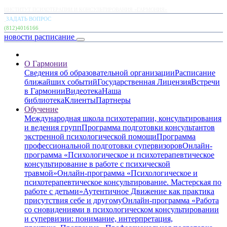
ИНСТИТУТ ПСИХОТЕРАПИИ И КОНСУЛЬТИРОВАНИЯ «ГАРМОНИЯ»
ЗАДАТЬ ВОПРОС
(812)4016166
новости
расписание
О Гармонии
Сведения об образовательной организации
Расписание
ближайших событий
Государственная Лицензия
Встречи
в Гармонии
Видеотека
Наша
библиотека
Клиенты
Партнеры
Обучение
Международная школа психотерапии, консультирования
и ведения групп
Программа подготовки консультантов
экстренной психологической помощи
Программа
профессиональной подготовки супервизоров
Онлайн-
программа «Психологическое и психотерапевтическое
консультирование в работе с психической
травмой»
Онлайн-программа «Психологическое и
психотерапевтическое консультирование. Мастерская по
работе с детьми»
Аутентичное Движение как практика
присутствия себе и другому
Онлайн-программа «Работа
со сновидениями в психологическом консультировании
и супервизии: понимание, интерпретация,