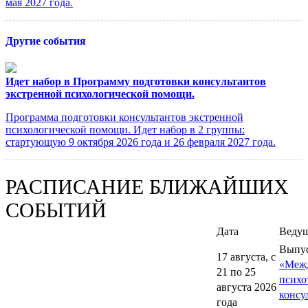
мая 2027 года.
Другие события
Идет набор в Программу подготовки консультантов
экстренной психологической помощи.
Программа подготовки консультантов экстренной
психологической помощи. Идет набор в 2 группы:
стартующую 9 октября 2026 года и 26 февраля 2027 года.
РАСПИСАНИЕ БЛИЖАЙШИХ
СОБЫТИЙ
Дата
Веду
Выпу
17 августа, с
«Меж
21 по 25
психо
августа 2026
консу
года