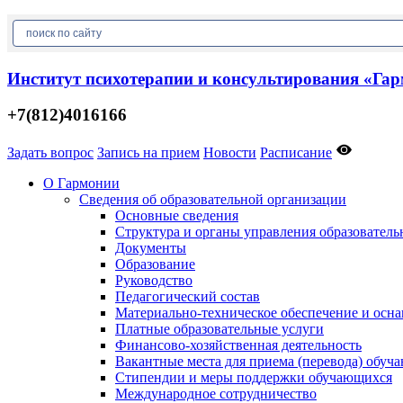
Институт психотерапии и консультирования «Га
+7(812)4016166
Задать вопрос
Запись на прием
Новости
Расписание
О Гармонии
Сведения об образовательной организации
Основные сведения
Структура и органы управления образователь
Документы
Образование
Руководство
Педагогический состав
Материально-техническое обеспечение и осна
Платные образовательные услуги
Финансово-хозяйственная деятельность
Вакантные места для приема (перевода) обуч
Стипендии и меры поддержки обучающихся
Международное сотрудничество