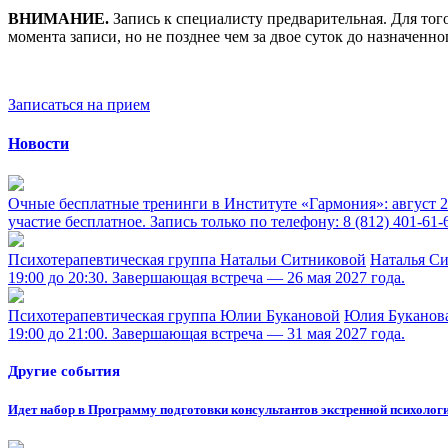
ВНИМАНИЕ.
Запись к специалисту предварительная. Для тог
момента записи, но не позднее чем за двое суток до назначенн
Записаться на прием
Новости
Очные бесплатные тренинги в Институте «Гармония»: август 
участие бесплатное. Запись только по телефону: 8 (812) 401-61-
Психотерапевтическая группа Натальи Ситниковой
Наталья Си
19:00 до 20:30. Завершающая встреча — 26 мая 2027 года.
Психотерапевтическая группа Юлии Букановой
Юлия Буканова
19:00 до 21:00. Завершающая встреча — 31 мая 2027 года.
Другие события
Идет набор в Программу подготовки консультантов экстренной психолог