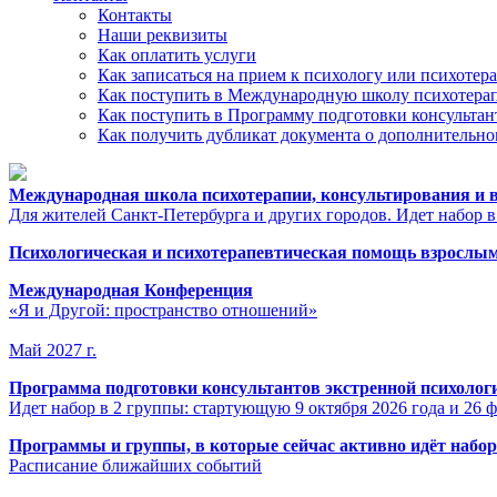
Контакты
Наши реквизиты
Как оплатить услуги
Как записаться на прием к психологу или психотер
Как поступить в Международную школу психотерап
Как поступить в Программу подготовки консультан
Как получить дубликат документа о дополнительн
Международная школа психотерапии, консультирования и в
Для жителей Санкт-Петербурга и других городов. Идет набор в
Психологическая и психотерапевтическая помощь взрослым
Международная Конференция
«Я и Другой: пространство отношений»
Май 2027 г.
Программа подготовки консультантов экстренной психоло
Идет набор в 2 группы: стартующую 9 октября 2026 года и 26 ф
Программы и группы, в которые сейчас активно идёт набор
Расписание ближайших событий