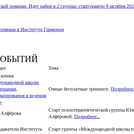
ой помощи. Идет набор в 2 группы: стартующую 9 октября 2026 
 помощи в Институте Гармония
СОБЫТИЙ
щие
Тема
скники
дународной школы
терапии,
Очные бесплатные тренинги.
Подробнее.
льтирования и ведения
»
Старт психотерапевтической группы Юл
 Алфёрова
Алфёровой.
Подробнее...
даватели Института
Старт группы «Международной школы п