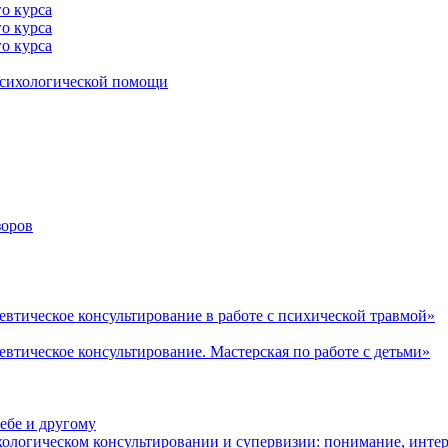
го курса
го курса
го курса
психологической помощи
зоров
втическое консультирование в работе с психической травмой»
втическое консультирование. Мастерская по работе с детьми»
ебе и другому
ологическом консультировании и супервизии: понимание, интер