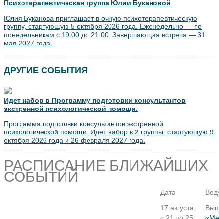
Психотерапевтическая группа Юлии Букановой
Юлия Буканова приглашает в очную психотерапевтическую
группу, стартующую 5 октября 2026 года. Еженедельно — по
понедельникам с 19:00 до 21:00. Завершающая встреча — 31
мая 2027 года.
ДРУГИЕ СОБЫТИЯ
Идет набор в Программу подготовки консультантов
экстренной психологической помощи.
Программа подготовки консультантов экстренной
психологической помощи. Идет набор в 2 группы: стартующую 9
октября 2026 года и 26 февраля 2027 года.
РАСПИСАНИЕ БЛИЖАЙШИХ
СОБЫТИЙ
Дата
Вед
17 августа,
Вып
с 21 по 25
«Ме