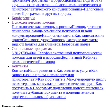
практика»
Программа «Профессиональная подготовка
групповых терапевтов в области психологического и
психотерапевтического консультирования»
Налоговый
вычет
Программы в других городах
Конференции
Психологическая помощь
Психологическая помощь взрослым
Помощь детского
психолога
Помощь семейного психолога
Онлайн
консультирование
Наши специалисты
Как записаться на
прием
Стоимость услуг
Вопросы, которые нам часто
задают
Памятка для клиентов
Налоговый вычет
Социальные программы
8(812)708-4041 Телефон экстренной психологической
помощи для детей и взрослых
Бесплатный Кабинет
психологической помощи
Контакты
Контакты
Наши реквизиты
Как оплатить услуги
Как
записаться на прием к психологу или
психотерапевту
Как поступить в Международную школу
психотерапии, консультирования и ведения групп
Как
поступить в Программу подготовки консультантов
Как
получить дубликат документа о дополнительном
профессиональном образовании
Поиск по сайту