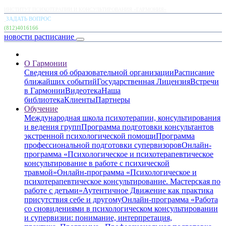
ИНСТИТУТ ПСИХОТЕРАПИИ И КОНСУЛЬТИРОВАНИЯ «ГАРМОНИЯ»
ЗАДАТЬ ВОПРОС
(812)4016166
новости
расписание
О Гармонии
Сведения об образовательной организации
Расписание
ближайших событий
Государственная Лицензия
Встречи
в Гармонии
Видеотека
Наша
библиотека
Клиенты
Партнеры
Обучение
Международная школа психотерапии, консультирования
и ведения групп
Программа подготовки консультантов
экстренной психологической помощи
Программа
профессиональной подготовки супервизоров
Онлайн-
программа «Психологическое и психотерапевтическое
консультирование в работе с психической
травмой»
Онлайн-программа «Психологическое и
психотерапевтическое консультирование. Мастерская по
работе с детьми»
Аутентичное Движение как практика
присутствия себе и другому
Онлайн-программа «Работа
со сновидениями в психологическом консультировании
и супервизии: понимание, интерпретация,