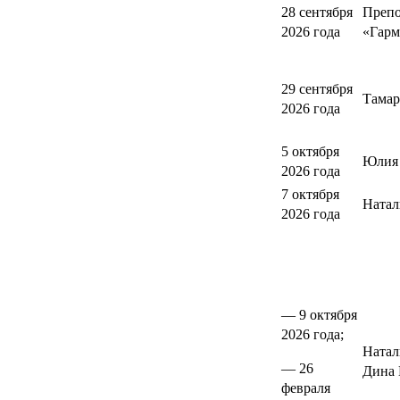
28 сентября
Препо
2026 года
«Гарм
29 сентября
Тамар
2026 года
5 октября
Юлия 
2026 года
7 октября
Натал
2026 года
— 9 октября
2026 года;
Натал
— 26
Дина 
февраля