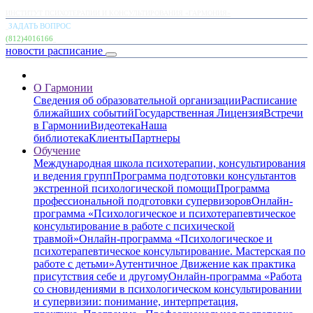
ИНСТИТУТ ПСИХОТЕРАПИИ И КОНСУЛЬТИРОВАНИЯ «ГАРМОНИЯ»
ЗАДАТЬ ВОПРОС
(812)4016166
новости
расписание
О Гармонии
Сведения об образовательной организации
Расписание
ближайших событий
Государственная Лицензия
Встречи
в Гармонии
Видеотека
Наша
библиотека
Клиенты
Партнеры
Обучение
Международная школа психотерапии, консультирования
и ведения групп
Программа подготовки консультантов
экстренной психологической помощи
Программа
профессиональной подготовки супервизоров
Онлайн-
программа «Психологическое и психотерапевтическое
консультирование в работе с психической
травмой»
Онлайн-программа «Психологическое и
психотерапевтическое консультирование. Мастерская по
работе с детьми»
Аутентичное Движение как практика
присутствия себе и другому
Онлайн-программа «Работа
со сновидениями в психологическом консультировании
и супервизии: понимание, интерпретация,