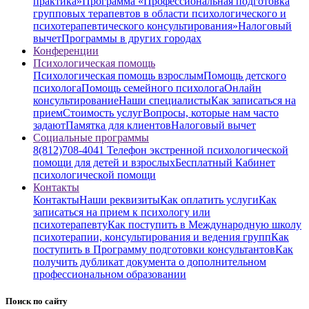
практика»
Программа «Профессиональная подготовка
групповых терапевтов в области психологического и
психотерапевтического консультирования»
Налоговый
вычет
Программы в других городах
Конференции
Психологическая помощь
Психологическая помощь взрослым
Помощь детского
психолога
Помощь семейного психолога
Онлайн
консультирование
Наши специалисты
Как записаться на
прием
Стоимость услуг
Вопросы, которые нам часто
задают
Памятка для клиентов
Налоговый вычет
Социальные программы
8(812)708-4041 Телефон экстренной психологической
помощи для детей и взрослых
Бесплатный Кабинет
психологической помощи
Контакты
Контакты
Наши реквизиты
Как оплатить услуги
Как
записаться на прием к психологу или
психотерапевту
Как поступить в Международную школу
психотерапии, консультирования и ведения групп
Как
поступить в Программу подготовки консультантов
Как
получить дубликат документа о дополнительном
профессиональном образовании
Поиск по сайту