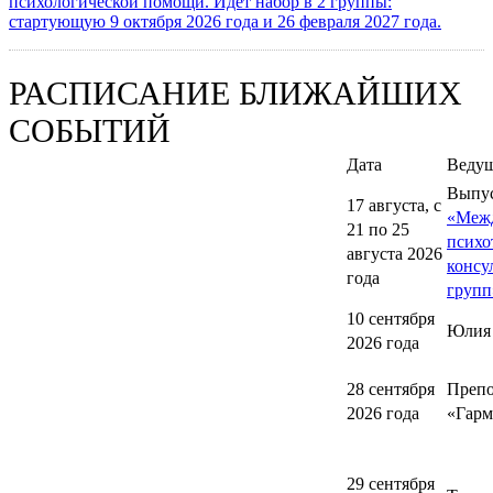
психологической помощи. Идет набор в 2 группы:
стартующую 9 октября 2026 года и 26 февраля 2027 года.
РАСПИСАНИЕ БЛИЖАЙШИХ
СОБЫТИЙ
Дата
Веду
Выпу
17 августа, с
«Меж
21 по 25
психо
августа 2026
консу
года
групп
10 сентября
Юлия
2026 года
28 сентября
Препо
2026 года
«Гарм
29 сентября