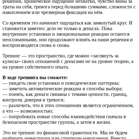
решений, хроническое ощущение нехватки, чувство вины за
траты на себя, тревога перед большими суммами, сложности с
накоплением или чрезмерная фиксация на нём.
Со временем это начинает ощущаться как замкнутый круг. И
становится заметно: дело не только в деньгах. Пока
внутренние установки и эмоциональные реакции остаются
неосознанными, они продолжают влиять на наши решения и
воспроизводятся снова и снова.
Тренинг — это пространство, где можно «заглянуть за
кулисы» своих отношений с деньгами не на уровне теории, а
на уровне собственного опыта.
В ходе тренинга вы сможете:
— увидеть свои установки и поведенческие паттерны;
— заметить автоматические реакции и способы выбора;
— понять, как деньги связаны с темами ценности, границ,
контроля, доверия и тревоги;
— различить, что в этих отношениях является ограничением,
а что — возможностью;
— попробовать новые способы взаимодействия сначала в
безопасном пространстве группы, а затем в жизни.
Это не тренинг по финансовой грамотности. Мы не будем
разбирать инвестиции или стратегии накопления. Вместо