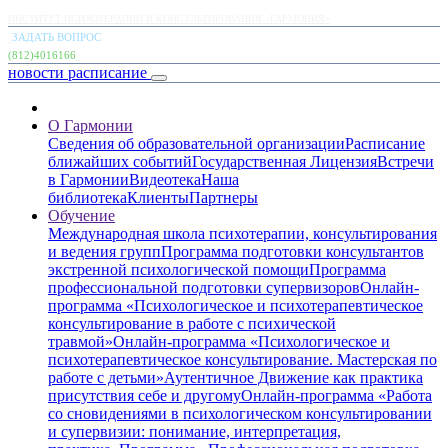
ИНСТИТУТ ПСИХОТЕРАПИИ И КОНСУЛЬТИРОВАНИЯ «ГАРМОНИЯ»
ЗАДАТЬ ВОПРОС
(812)4016166
новости
расписание
О Гармонии
Сведения об образовательной организации
Расписание
ближайших событий
Государственная Лицензия
Встречи
в Гармонии
Видеотека
Наша
библиотека
Клиенты
Партнеры
Обучение
Международная школа психотерапии, консультирования
и ведения групп
Программа подготовки консультантов
экстренной психологической помощи
Программа
профессиональной подготовки супервизоров
Онлайн-
программа «Психологическое и психотерапевтическое
консультирование в работе с психической
травмой»
Онлайн-программа «Психологическое и
психотерапевтическое консультирование. Мастерская по
работе с детьми»
Аутентичное Движение как практика
присутствия себе и другому
Онлайн-программа «Работа
со сновидениями в психологическом консультировании
и супервизии: понимание, интерпретация,