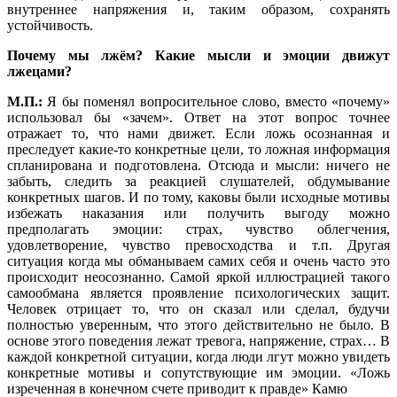
внутреннее напряжения и, таким образом, сохранять
устойчивость.
Почему мы лжём? Какие мысли и эмоции движут
лжецами?
М.П.:
Я бы поменял вопросительное слово, вместо «почему»
использовал бы «зачем». Ответ на этот вопрос точнее
отражает то, что нами движет. Если ложь осознанная и
преследует какие-то конкретные цели, то ложная информация
спланирована и подготовлена. Отсюда и мысли: ничего не
забыть,
следить за реакцией слушателей, обдумывание
конкретных шагов. И по тому, каковы были исходные мотивы
избежать наказания или получить выгоду можно
предполагать эмоции: страх, чувство облегчения,
удовлетворение, чувство превосходства и т.п. Другая
ситуация когда мы обманываем самих себя и очень часто это
происходит неосознанно. Самой яркой иллюстрацией такого
самообмана является проявление психологических защит.
Человек отрицает то, что он сказал или сделал, будучи
полностью уверенным, что этого действительно не было. В
основе этого поведения лежат тревога, напряжение, страх… В
каждой конкретной ситуации, когда люди лгут можно увидеть
конкретные мотивы и сопутствующие им эмоции. «Ложь
изреченная в конечном счете приводит к правде» Камю