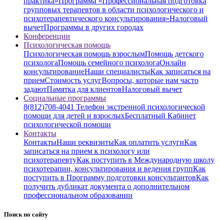
практика»
Программа «Профессиональная подготовка
групповых терапевтов в области психологического и
психотерапевтического консультирования»
Налоговый
вычет
Программы в других городах
Конференции
Психологическая помощь
Психологическая помощь взрослым
Помощь детского
психолога
Помощь семейного психолога
Онлайн
консультирование
Наши специалисты
Как записаться на
прием
Стоимость услуг
Вопросы, которые нам часто
задают
Памятка для клиентов
Налоговый вычет
Социальные программы
8(812)708-4041 Телефон экстренной психологической
помощи для детей и взрослых
Бесплатный Кабинет
психологической помощи
Контакты
Контакты
Наши реквизиты
Как оплатить услуги
Как
записаться на прием к психологу или
психотерапевту
Как поступить в Международную школу
психотерапии, консультирования и ведения групп
Как
поступить в Программу подготовки консультантов
Как
получить дубликат документа о дополнительном
профессиональном образовании
Поиск по сайту