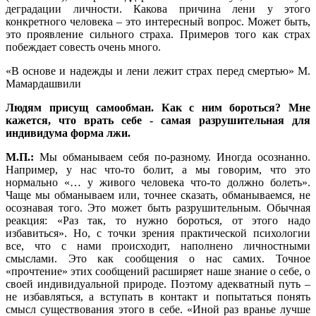
деградации личности. Какова причина лени у этого
конкретного человека – это интересный вопрос. Может быть,
это проявление сильного страха. Примеров того как страх
побеждает совесть очень много.
«В основе и надежды и лени лежит страх перед смертью» М.
Мамардашвили
Людям присущ самообман. Как с ним бороться? Мне
кажется, что врать себе - самая разрушительная для
индивидума форма лжи.
М.П.:
Мы обманываем себя по-разному. Иногда осознанно.
Например, у нас что-то болит, а мы говорим, что это
нормально «… у живого человека что-то должно болеть».
Чаще мы обманываем или, точнее сказать, обманываемся, не
осознавая того. Это может быть разрушительным. Обычная
реакция: «Раз так, то нужно бороться, от этого надо
избавиться». Но, с точки зрения практической психологии
все, что с нами происходит, наполнено личностными
смыслами. Это как сообщения о нас самих. Точное
«прочтение» этих сообщений расширяет наше знание о себе, о
своей индивидуальной природе. Поэтому адекватный путь –
не избавляться, а вступать в контакт и попытаться понять
смысл существования этого в себе. «Иной раз вранье лучше