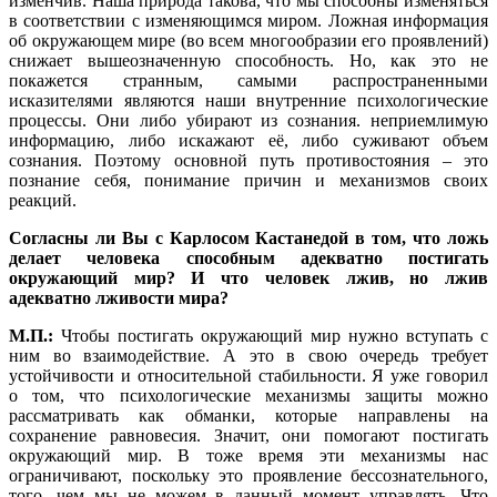
изменчив. Наша природа такова, что мы способны изменяться
в соответствии с изменяющимся миром. Ложная информация
об окружающем мире (во всем многообразии его проявлений)
снижает вышеозначенную способность. Но, как это не
покажется странным, самыми распространенными
исказителями являются наши внутренние психологические
процессы. Они либо убирают из сознания. неприемлимую
информацию, либо искажают её, либо суживают объем
сознания. Поэтому основной путь противостояния – это
познание себя, понимание причин и механизмов своих
реакций.
Согласны ли Вы с Карлосом Кастанедой в том, что ложь
делает человека способным адекватно постигать
окружающий мир? И что человек лжив, но лжив
адекватно лживости мира?
М.П.:
Чтобы постигать окружающий мир нужно вступать с
ним во взаимодействие. А это в свою очередь требует
устойчивости и относительной стабильности. Я уже говорил
о том, что психологические механизмы защиты можно
рассматривать как обманки, которые направлены на
сохранение равновесия. Значит, они помогают постигать
окружающий мир. В тоже время эти механизмы нас
ограничивают, поскольку это проявление бессознательного,
того, чем мы не можем в данный момент управлять. Что