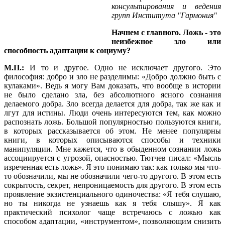
консультирования и ведения
групп Института "Гармония"
Начнем с главного. Ложь - это
неизбежное зло или
способность адаптации к социуму?
М.П.:
И то и другое. Одно не исключает другого. Это
философия: добро и зло не разделимы: «Добро должно быть с
кулаками». Ведь я могу Вам доказать, что вообще в истории
не было сделано зла, без абсолютного ясного сознания
делаемого добра. Зло всегда делается для добра, так же как и
лгут для истины. Люди очень интересуются тем, как можно
распознать ложь. Большой популярностью пользуются книги,
в которых рассказывается об этом. Не менее популярны
книги, в которых описываются способы и техники
манипуляции. Мне кажется, что в обыденном сознании ложь
ассоциируется с угрозой, опасностью. Тютчев писал: «Мысль
изреченная есть ложь». Я это понимаю так: как только мы что-
то обозначили, мы не обозначили чего-то другого. В этом есть
сокрытость, секрет, непроницаемость для другого. В этом есть
проявление экзистенциального одиночества: «Я тебя слушаю,
но ты никогда не узнаешь как я тебя слышу». Я как
практический психолог чаще встречаюсь с ложью как
способом адаптации, «инструментом», позволяющим снизить