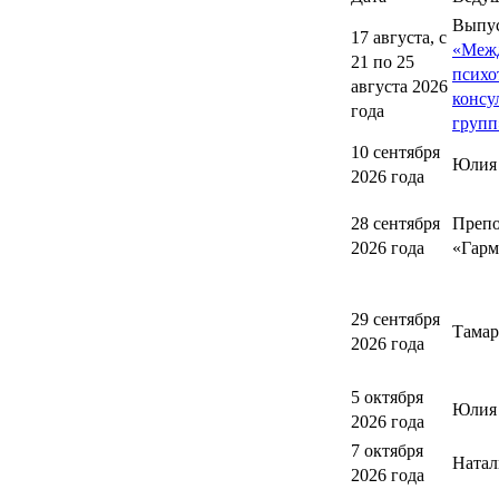
Выпу
17 августа, с
«Меж
21 по 25
психо
августа 2026
консу
года
групп
10 сентября
Юлия
2026 года
28 сентября
Препо
2026 года
«Гарм
29 сентября
Тамар
2026 года
5 октября
Юлия 
2026 года
7 октября
Натал
2026 года