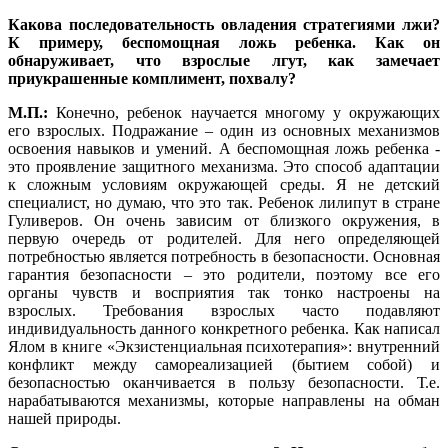
Какова последовательность овладения стратегиями лжи?
К примеру, беспомощная ложь ребенка. Как он
обнаруживает, что взрослые лгут, как замечает
приукрашенные комплимент, похвалу?
М.П.:
Конечно, ребенок научается многому у окружающих
его взрослых. Подражание – один из основных механизмов
освоения навыков и умений. А беспомощная ложь ребенка -
это проявление защитного механизма. Это способ адаптации
к сложным условиям окружающей среды. Я не детский
специалист, но думаю, что это так. Ребенок лилипут в стране
Гуливеров. Он очень зависим от близкого окружения, в
первую очередь от родителей. Для него определяющей
потребностью является потребность в безопасности. Основная
гарантия безопасности – это родители, поэтому все его
органы чувств и восприятия так тонко настроены на
взрослых. Требования взрослых часто подавляют
индивидуальность данного конкретного ребенка. Как написал
Ялом в книге «Экзистенциальная психотерапия»: внутренний
конфликт между самореализацией (бытием собой) и
безопасностью оканчивается в пользу безопасности. Т.е.
нарабатываются механизмы, которые направлены на обман
нашей природы.