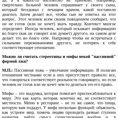
да, а в каких-то абсолютно не приемлю. Например,
смертельно больной человек спрашивает у своего сына,
который беседовал с лечащим врачом, какой поставили
диагноз. Затем делает все, чтобы сын не ответил на этот
вопрос. Этот человек всем своим поведением сообщает, что
он не готов (или не хочет) знать правду. Контекст многое
определяет. Иногда человек, который искажает информацию
во благо (как он говорит или думает) другого, на самом деле
делает это во благо себе. Например чтобы не встречаться с
сильными переживаниями другого, не потерять к себе
соответствующее отношение.
Можно ли считать стереотипы и мифы некой "пассивной"
формой лжи?
М.П.:
Пассивная ложь – умолчание информации. Я полагаю
отношения честными если в них присутствует правило: все,
что говориться соответствует реальности говорящего, но если
человек не готов или не хочет чем-то делиться это его право.
Мифы – это выдумка, которая помогает приспосабливаться к
миру. Это как карта, которая, конечно же, не соответствует
местности. Меню в ресторане – не то же самое, что пища,
которую вам подадут. У мифа несколько функций: объяснить,
как устроен мир, помочь людям проходить разные ступени
развития, найти смысл существования вообще и, в