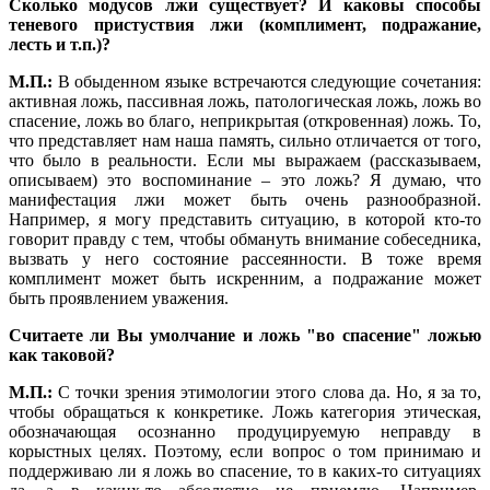
Сколько модусов лжи существует? И каковы способы
теневого пристуствия лжи (комплимент, подражание,
лесть и т.п.)?
М.П.:
В обыденном языке встречаются следующие сочетания:
активная ложь, пассивная ложь, патологическая ложь, ложь во
спасение, ложь во благо, неприкрытая (откровенная) ложь. То,
что представляет нам наша память, сильно отличается от того,
что было в реальности. Если мы выражаем (рассказываем,
описываем) это воспоминание – это ложь? Я думаю, что
манифестация лжи может быть очень разнообразной.
Например, я могу представить ситуацию, в которой кто-то
говорит правду с тем, чтобы обмануть внимание собеседника,
вызвать у него состояние рассеянности. В тоже время
комплимент может быть искренним, а подражание может
быть проявлением уважения.
Считаете ли Вы умолчание и ложь "во спасение" ложью
как таковой?
М.П.:
С точки зрения этимологии этого слова да. Но, я за то,
чтобы обращаться к конкретике. Ложь категория этическая,
обозначающая осознанно продуцируемую неправду в
корыстных целях. Поэтому, если вопрос о том принимаю и
поддерживаю ли я ложь во спасение, то в каких-то ситуациях