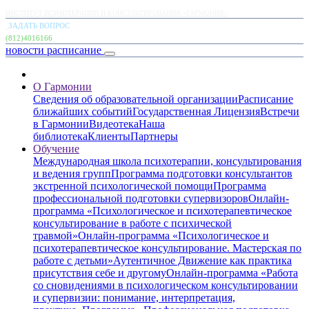
ИНСТИТУТ ПСИХОТЕРАПИИ И КОНСУЛЬТИРОВАНИЯ «ГАРМОНИЯ»
ЗАДАТЬ ВОПРОС
(812)4016166
новости
расписание
О Гармонии
Сведения об образовательной организации
Расписание
ближайших событий
Государственная Лицензия
Встречи
в Гармонии
Видеотека
Наша
библиотека
Клиенты
Партнеры
Обучение
Международная школа психотерапии, консультирования
и ведения групп
Программа подготовки консультантов
экстренной психологической помощи
Программа
профессиональной подготовки супервизоров
Онлайн-
программа «Психологическое и психотерапевтическое
консультирование в работе с психической
травмой»
Онлайн-программа «Психологическое и
психотерапевтическое консультирование. Мастерская по
работе с детьми»
Аутентичное Движение как практика
присутствия себе и другому
Онлайн-программа «Работа
со сновидениями в психологическом консультировании
и супервизии: понимание, интерпретация,