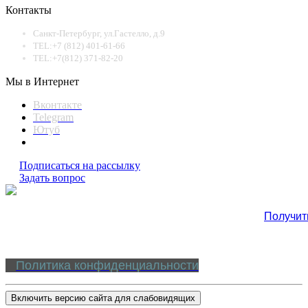
Контакты
Санкт-Петербург, ул.Гастелло, д.9
TEL:+7 (812) 401-61-66
TEL:+7(812) 371-82-20
Мы в Интернет
Вконтакте
Telegram
Ютуб
Подписаться на рассылку
Задать вопрос
Получит
Политика конфиденциальности
Включить версию сайта для слабовидящих