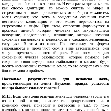
каждодневной жизни в частности. И если рассматривать ложь
как способ адаптации, то можно считать и мифы и
стереотипы частным проявлением этого общего механизма.
Меня смущает, что ложь в обыденном сознании имеет
негативную коннотацию и это может переноситься на
стереотипы и мифы. При этом, стереотип формируется в
процессе личной истории человека как закрепившиеся
поведение, представление, отношение, которые помогли
сохранить равновесие и целостность в сложных жизненных
ситуациях.
В этом их плюс. Но, поскольку эти формы
закрепляются и проявляют себя в виде автоматизмов, они
могут тормозить личностный рост. Если космонавт для
сохранения чувства безопасности, которое помогло ему
сохранить свою внутреннюю стабильность в космосе, будет
носить космический костюм на земле, то это создаст ему и его
близким много проблем.
Насколько разрушительна для человека ложь,
проистекающая из лени? Неужели, правда, усталость
иногда бывает сильнее совести?
М.П.:
Если сама лень разрушительна для человека (уводит его
из активной жизни, снижает его продуктивность и, в
конечном счете, приводит к регрессии и т.д.), то ложь
(самообман), которая поддерживает этот статус, способствует