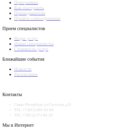
Программы
Как поступить
Преподаватели
Пройти собеседование
Прием специалистов
Виды услуг
Наши специалисты
Стоимость услуг
Ближайшие события
Новости
Расписание
Контакты
Санкт-Петербург, ул.Гастелло, д.9
TEL:+7 (812) 401-61-66
TEL:+7(812) 371-82-20
Мы в Интернет