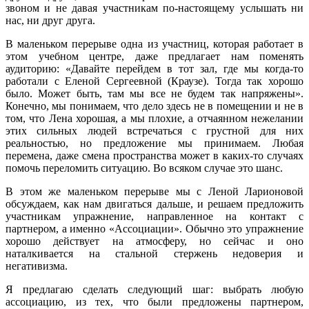
звоном и не давая участникам по-настоящему услышать ни
нас, ни друг друга.
В маленьком перерыве одна из участниц, которая работает в
этом учебном центре, даже предлагает нам поменять
аудиторию: «Давайте перейдем в тот зал, где мы когда-то
работали с Еленой Сергеевной (Краузе). Тогда так хорошо
было. Может быть, там мы все не будем так напряжены».
Конечно, мы понимаем, что дело здесь не в помещении и не в
том, что Лена хорошая, а мы плохие, а отчаянном нежелании
этих сильных людей встречаться с грустной для них
реальностью, но предложение мы принимаем. Любая
перемена, даже смена пространства может в каких-то случаях
помочь переломить ситуацию. Во всяком случае это шанс.
В этом же маленьком перерыве мы с Леной Ларионовой
обсуждаем, как нам двигаться дальше, и решаем предложить
участникам упражнение, направленное на контакт с
партнером, а именно «Ассоциации». Обычно это упражнение
хорошо действует на атмосферу, но сейчас и оно
наталкивается на стальной стержень недоверия и
негативизма.
Я предлагаю сделать следующий шаг: выбрать любую
ассоциацию, из тех, что были предложены партнером,