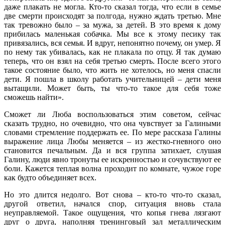
даже плакать не могла. Кто-то сказал тогда, что если в семье
две смерти происходят за полгода, нужно ждать третью. Мне
так тревожно было – за мужа, за детей. В это время к дому
прибилась маленькая собачка. Мы все к этому песику так
привязались, вся семья. И вдруг, непонятно почему, он умер. Я
по нему так убивалась, как не плакала по отцу. Я так думаю
теперь, что он взял на себя третью смерть. После всего этого
такое состояние было, что жить не хотелось, но меня спасли
дети. Я пошла в школу работать учительницей – дети меня
вытащили. Может быть, ты что-то такое для себя тоже
сможешь найти».
Сможет ли Люба воспользоваться этим советом, сейчас
сказать трудно, но очевидно, что она чувствует за Галиными
словами стремление поддержать ее. По мере рассказа Галины
выражение лица Любы меняется – из жестко-гневного оно
становится печальным. Да и вся группа затихает, слушая
Галину, люди явно тронуты ее искренностью и сочувствуют ее
боли. Кажется теплая волна проходит по комнате, чужое горе
как будто объединяет всех.
Но это длится недолго. Вот снова – кто-то что-то сказал,
другой ответил, начался спор, ситуация вновь стала
неуправляемой. Такое ощущения, что копья гнева лязгают
друг о друга, наполняя тренинговый зал металлическим