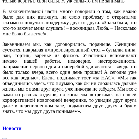
только верить в свои силы. А уж силы-то им не занимать.
В заключительной части много говорили о том, как важно
было для них взглянуть на свою проблему с открытыми
глазами и получить поддержку друг от друга. «Знала бы я, что
кто-то захочет меня слушать! – восклицала Люба. – Насколько
мне было бы легче!».
Заканчиваем мы, как договорились, пораньше. Женщины
суетятся, накрывая импровизированный стол – бутылка вина,
чай, тортик, варенье из фэйхоа. Участники вспоминают
начало нашей работы, недоверие, настороженность,
напряжение первого дня и наперебой удивляются – «ведь это
было только вчера, всего один день прошел! А сегодня уже
все как родные». Елена поднимает тост «за НАС». «Мы так
объединились здесь, что я думаю, как бы ни сложилась дальше
жизнь, мы с вами друг друга уже никогда не забудем. Мы все с
вами из разных отделов, но когда мы встретимся на нашей
корпоративной новогодней вечеринке, то увидим друг друга
даже в переполненном зале, подмигнем друг другу и будем
знать, что мы друг друга понимаем».
Новости