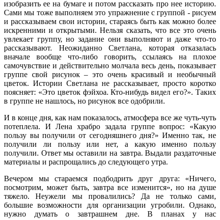
изобразить ее на бумаге и потом рассказать про нее историю.
Сами мы тоже выполняем это упражнение с группой - рисуем
и рассказываем свои истории, стараясь быть как можно более
искренними и открытыми. Нельзя сказать, что все это очень
увлекает группу, но задание они выполняют и даже что-то
рассказывают. Неожиданно Светлана, которая отказалась
вначале вообще что-либо говорить, ссылаясь на плохое
самочувствие и действительно молчала весь день, показывает
группе свой рисунок – это очень красивый и необычный
цветок. Истории Светлана не рассказывает, просто коротко
поясняет: «Это цветок фэйхоа. Кто-нибудь видел его?». Таких
в группе не нашлось, но рисунок все одобрили.
И в конце дня, как нам показалось, атмосфера все же чуть-чуть
потеплела. И Лена храбро задала группе вопрос: «Какую
пользу вы получили от сегодняшнего дня?» Именно так, не
получили ли пользу или нет, а какую именно пользу
получили. Ответ мы оставили на завтра. Выдали раздаточные
материалы и распрощались до следующего утра.
Вечером мы стараемся подбодрить друг друга: «Ничего,
посмотрим, может быть, завтра все изменится», но на душе
тяжело. Неужели мы провалились? Да не только сами,
большие возможности для организации угробили. Однако,
нужно думать о завтрашнем дне. В планах у нас