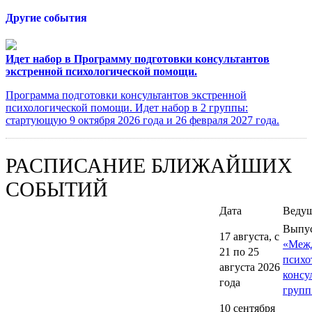
Другие события
Идет набор в Программу подготовки консультантов
экстренной психологической помощи.
Программа подготовки консультантов экстренной
психологической помощи. Идет набор в 2 группы:
стартующую 9 октября 2026 года и 26 февраля 2027 года.
РАСПИСАНИЕ БЛИЖАЙШИХ
СОБЫТИЙ
Дата
Веду
Выпу
17 августа, с
«Меж
21 по 25
психо
августа 2026
консу
года
групп
10 сентября