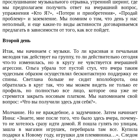
прослушивание музыкального отрывка, утренний шеринг, где
мы предполагаем получить ответ на вчерашний вопрос,
упражнения «Кто Я?», «Потери и приобретения», «Продай
проблему» и заземление. Мы помним о том, что день у нас
неполный, и еще какие-то виды активности договариваемся
предлагать в зависимости от того, как все пойдет.
Второй день
Итак, мы начинаем с музыки. То ли красивая и печальная
мелодия так действует на группу, то ли действительно сегодня
что-то изменилась, но в кругу не чувствуется вчерашней
агрессии. Ольга убрала тот пустой стул, что вчера таким
чудесным образом осуществлял бесконтактную поддержку ее
спины. Светлана больше не сидит вполоборота, она
обратилась в круг так, что мы можем видеть не только ее
профиль, но полностью все лицо, которое она уже не
стремится закрыть носовым платком. Мы напоминаем свой
вопрос: «Что вы получили здесь для себя?».
Молчание. Но не враждебное, а задумчивое. Затем начинает
Инна: «Знаете, мне после того, что было здесь вчера, почему-
то не хотелось сразу идти домой. Я пошла гулять по улицам,
зашла в магазин игрушек, перебирала там все. Купила
подарки к Новому году, игрушки для племянника…». Следом