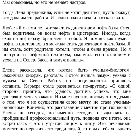
Мы объясняем, но это не меняет настроя.
Тогда Лена предложила, если не хотят делиться, пусть скажут,
что дала им эта работа. И люди начали начали рассказывать.
Люба: «Я с семи лет хотела стать директором нефтебазы. Отец
был водителем, он возил нефть в цистернах. Иногда, когда
ехал на нефтебазу, брал меня с собой. Я помню, как шумела
нефть в цистернах, а я мечтала стать директором нефтебазы. Я
им стала, хотя родители хотели, чтобы я была врачом. Но я
поступила в нефтяной техникум, закончила его с отличием и
уехала на Север. Здесь и замуж вышла».
Елена рассказала, что хотела быть ученым-биологом.
Закончила биофак, работала. Потом вышла замуж, уехала с
мужем на Север. Работу по специальности пришлось
оставить. Карьера стала развиваться по-другому. «С одной
стороны приятно, что удалось достичь успеха, что мне
доверяют, меня уважают. Но мне грустно, потому что я думаю
о том, что я не осуществила свою мечту, не стала ученым-
биологом». Конечно, это расставание с мечтой произошло для
Елены не сегодня, но именно сегодня, оглядываясь на
пройденный профессиональный путь, подводя его итоги, она
встретилась с этой утратой лицом к лицу. Это печальный
момент, но пережить его среди людей, готовых тебя услышать