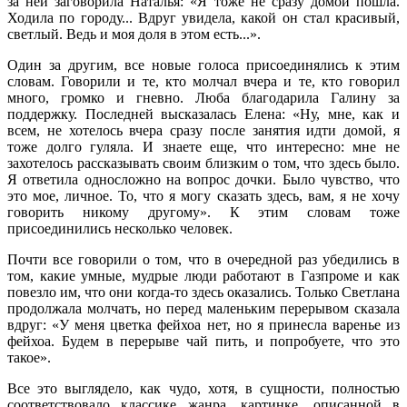
за ней заговорила Наталья: «Я тоже не сразу домой пошла.
Ходила по городу... Вдруг увидела, какой он стал красивый,
светлый. Ведь и моя доля в этом есть...».
Один за другим, все новые голоса присоединялись к этим
словам. Говорили и те, кто молчал вчера и те, кто говорил
много, громко и гневно. Люба благодарила Галину за
поддержку. Последней высказалась Елена: «Ну, мне, как и
всем, не хотелось вчера сразу после занятия идти домой, я
тоже долго гуляла. И знаете еще, что интересно: мне не
захотелось рассказывать своим близким о том, что здесь было.
Я ответила односложно на вопрос дочки. Было чувство, что
это мое, личное. То, что я могу сказать здесь, вам, я не хочу
говорить никому другому». К этим словам тоже
присоединились несколько человек.
Почти все говорили о том, что в очередной раз убедились в
том, какие умные, мудрые люди работают в Газпроме и как
повезло им, что они когда-то здесь оказались. Только Светлана
продолжала молчать, но перед маленьким перерывом сказала
вдруг: «У меня цветка фейхоа нет, но я принесла варенье из
фейхоа. Будем в перерыве чай пить, и попробуете, что это
такое».
Все это выглядело, как чудо, хотя, в сущности, полностью
соответствовало классике жанра, картинке, описанной в