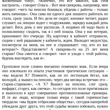
жизненный тонус. «Конечно, это все зависит, как себя
настроить, - говорит Ольга. - Вот моя свекровь, например, мне
говорит: «чего ты пенсии боишься, уйдешь с работы – только
жить начнешь». Она сама ни одного дня лишнего работать не
стала, сразу ушла. И без дела не сидит, книжки читает, радио
слушает, на лекции ходит с подружками, зарядку каждый день
делает. Весь день у нее расписан. А недавно ей надо было в
поликлинику сходить, так я с ней пошла. Она у нас ветеран,
принимают без очереди. Ну, карточку в кабинет отправили,
сидим с ней рядышком у кабинета, ждем. Выходит медсестра,
посмотрела на меня, на нее и спрашивает: «ну, кто из вас
ветеран?» Представляете? А свекровь-то на 25 лет меня
старше! Она смеется и говорит: «вот и уходи с этой работы,
будешь выглядеть, как я».
Групповое поле словно внезапно поменяло знак. Если вчера
оно извлекало из опыта участников трагические ситуации –
«вы видели Х? Помните, как он по лестницам бегал, как
молодой, а вышел на пенсию, через два месяца встречаю его –
старик-стариком», «А У.? Вышел на пенсию, слег сразу,
инфаркт, сгорел, как свечка», то сегодня это поле притягивало
и выносило в круг совершенно противоположные примеры.
И те же люди, которые только вчера с такой горячностью
твердили «мы будем отбросами общества», сегодня наперебой
убеждали друг друга, что этой судьбы можно избежать, нужно