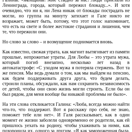
Ленинграда, города, который пережил блокаду...». И хотя
очевидно, что ни я, ни Лена никак от блокады пострадать не
могли, но группа на минуту затихает и Гале никто не
возражает, может быть, потому, что этот голос напоминает,
что есть на свете и более жестокие страдания и лишения, чем
те, что пережили они.
Но слово за слово – и возмущение поднимается вновь.
Как известно, свежая утрата, как магнит вытягивает из памяти
прошлые, непрожитые утраты. Для Любы – это утрата мужа,
который погиб внезапно, несколько лет назад в
автокатастрофе: «С уходом мужа я потеряла стержень. Вот та
же пенсия. Мы ведь думали о том, как мы выйдем на пенсию,
как будем поддерживать друга друга, что будем делать,
строили планы, обсуждали, как нам сохранить независимость
от детей, чтобы они свою жизнь могли строить. Если бы он
был рядом, для меня вообще бы никакой проблемы не было».
На эти слова откликается Галина: «Люба, всегда можно найти
что-то, что поддержит. Вот я расскажу про себя, не знаю,
поможет тебе или нет». И Галя рассказывает, как в один
момент ее жизни заболели одновременно ее родители, как ей
пришлось уехать на родину, чтобы ухаживать за ними, как
похоронила их, одного за другим. «Я как замороженная была,