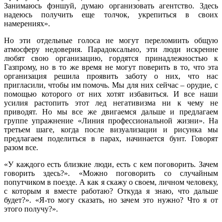
Занимаюсь фэншуй, думаю организовать агентство. Здесь
надеюсь получить еще толчок, укрепиться в своих
намерениях».
Но эти отдельные голоса не могут переломиить общую
атмосферу недоверия. Парадоксально, эти люди искренне
любят свою организацию, гордятся принадлежностью к
Газпрому, но в то же время не могут поверить в то, что эта
организация решила проявить заботу о них, что нас
пригласили, чтобы им помочь. Мы для них сейчас – орудие, с
помощью которого от них хотят избавиться. И все наши
усилия растопить этот лед негативизма ни к чему не
приводят. Но мы все же двигаемся дальше и предлагаем
группе упражнение «Линия профессиональной жизни». На
третьем шаге, когда после визуализации и рисунка мы
предлагаем поделиться в парах, начинается бунт. Говорят
разом все.
«У каждого есть близкие люди, есть с кем поговорить. Зачем
говорить здесь?». «Можно поговорить со случайным
попутчиком в поезде. А как я скажу о своем, личном человеку,
с которым я вместе работаю? Откуда я знаю, что дальше
будет?». «Я-то могу сказать, но зачем это нужно? Что я от
этого получу?».