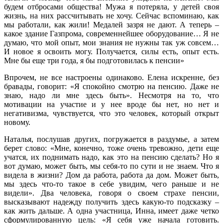
будем отбросами общества! Мужа я потеряла, у детей своя
жизнь, на них рассчитывать не хочу. Сейчас вспоминаю, как
мы работали, как жили! Медалей зазря не дают. А теперь –
какое здание Газпрома, современнейшее оборудование… Я не
думаю, что мой опыт, мои знания не нужны так уж совсем…
И новое я освоить могу. Получается, силы есть, опыт есть.
Мне бы еще три года, я бы подготовилась к пенсии»
Впрочем, не все настроены одинаково. Елена искренне, без
бравады, говорит: «Я спокойно смотрю на пенсию. Даже не
знаю, надо ли мне здесь быть». Несмотря на то, что
мотивации на участие и у нее вроде бы нет, но нет и
негативизма, чувствуется, что это человек, который открыт
новому.
Наталья, послушав других, погружается в раздумье, а затем
берет слово: «Мне, конечно, тоже очень тревожно, дети еще
учатся, их поднимать надо, как это на пенсию сделать? Но я
вот думаю, может быть, мы себя-то по сути и не знаем. Что я
видела в жизни? Дом да работа, работа да дом. Может быть,
мы здесь что-то такое в себе увидим, чего раньше и не
видели». Два человека, говоря о своем страхе пенсии,
высказывают надежду получить здесь какую-то подсказку –
как жить дальше. А одна участница, Инна, имеет даже четко
сформулированную цель: «Я себя уже начала готовить.