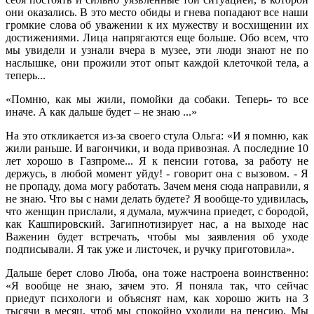
они оказались. В это место обиды и гнева попадают все наши
громкие слова об уважении к их мужеству и восхищении их
достижениями. Лица напрягаются еще больше. Обо всем, что
мы увидели и узнали вчера в музее, эти люди знают не по
наслышке, они прожили этот опыт каждой клеточкой тела, а
теперь...
«Помню, как мы жили, помойки да собаки. Теперь- то все
иначе. А как дальше будет – не знаю ...»
На это откликается из-за своего стула Ольга: «И я помню, как
жили раньше. И вагончики, и вода привозная. А последние 10
лет хорошо в Газпроме... Я к пенсии готова, за работу не
держусь, в любой момент уйду! - говорит она с вызовом. - Я
не пропаду, дома могу работать. Зачем меня сюда направили, я
не знаю. Что вы с нами делать будете? Я вообще-то удивилась,
что женщин прислали, я думала, мужчина приедет, с бородой,
как Кашпировский. Загипнотизирует нас, а на выходе нас
Важенин будет встречать, чтобы мы заявления об уходе
подписывали. Я так уже и листочек, и ручку приготовила».
Дальше берет слово Люба, она тоже настроена воинственно:
«Я вообще не знаю, зачем это. Я поняла так, что сейчас
приедут психологи и объяснят нам, как хорошо жить на 3
тысячи в месяц, чтоб мы спокойно уходили на пенсию. Мы