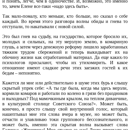
и понять, легче, чем в одиночестве. И, возможно, это именно
то, зачем Елене все-таки «надо здесь быть».
Так мало-помалу, кто меньше, кто больше, но сказал о себе
каждый. Во время этого разговора волны обиды и гнева то
отступали, то накатывали с новой силой.
Это был гнев на судьбу, на государство, которое бросило их,
молодых и сильных, на эту мерзлую землю, в комариную
глушь, а затем через денежную реформу лишило заработанных
тяжким трудом сбережений и теперь выкидывает их на
обочину жизни как отработанный материал. Да еще каких-то
психологов присылают, чтобы их утихомирить. И какое
отношение имеют сладкие речи этих заезжих гостей к их
бедам – непонятно.
Кажется ли мне или действительно в шуме этих бурь я слышу
скрытый упрек себе: «А ты где была, когда мы здесь мерзли,
кормили комаров и работали по колено в грязи без праздников
и выходных? Под мамочкиным крылом, на теплом диванчике,
в культурной столице Советского Союза?». Может быть,
конечно, я просто слышу свой внутренний голос, который
нашептывал мне эти слова вчера в музее, но может быть,
отчасти и улавливаю токи группового бессознательного, и
может быть, именно эта скрытая волна вызывает слова
Галины: «Женщины! Мне стыдно за нас! Люди приехали из