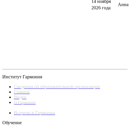
14 ноября
Анна 
2026 года
Институт Гармония
Сведения об образовательной организации
Главное
Видео
О Гармонии
Встречи в Гармонии
Обучение