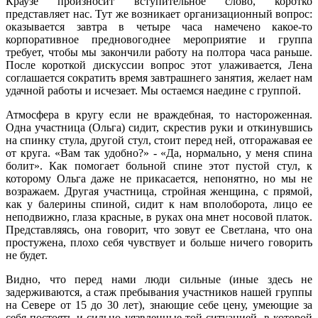
Краузе произносит вступительное слово, коротко
представляет нас. Тут же возникает организационный вопрос:
оказывается завтра в четыре часа намечено какое-то
корпоративное предновогоднее мероприятие и группа
требует, чтобы мы закончили работу на полтора часа раньше.
После короткой дискуссии вопрос этот улаживается, Лена
соглашается сократить время завтрашнего занятия, желает нам
удачной работы и исчезает. Мы остаемся наедине с группой.
Атмосфера в кругу если не враждебная, то настороженная.
Одна участница (Ольга) сидит, скрестив руки и откинувшись
на спинку стула, другой стул, стоит перед ней, отгоражавая ее
от круга. «Вам так удобно?» - «Да, нормально, у меня спина
болит». Как помогает больной спине этот пустой стул, к
которому Ольга даже не прикасается, непонятно, но мы не
возражаем. Другая участница, стройная женщина, с прямой,
как у балерины спиной, сидит к нам вполоборота, лицо ее
неподвижно, глаза красные, в руках она мнет носовой платок.
Представляясь, она говорит, что зовут ее Светлана, что она
простужена, плохо себя чувствует и больше ничего говорить
не будет.
Видно, что перед нами люди сильные (иные здесь не
задерживаются, а стаж пребывания участников нашей группы
на Севере от 15 до 30 лет), знающие себе цену, умеющие за
себя постоять и сильно уязвленные той ситуацией, в которой