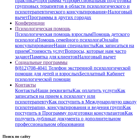
практика»
Программа «Профессиональная подготовка
групповых терапевтов в области психологического и
психотерапевтического консультирования»
Налоговый
вычет
Программы в других городах
Конференции
Психологическая помощь
Психологическая помощь взрослым
Помощь детского
психолога
Помощь семейного психолога
Онлайн
консультирование
Наши специалисты
Как записаться на
прием
Стоимость услуг
Вопросы, которые нам часто
задают
Памятка для клиентов
Налоговый вычет
Социальные программы
8(812)708-4041 Телефон экстренной психологической
помощи для детей и взрослых
Бесплатный Кабинет
психологической помощи
Контакты
Контакты
Наши реквизиты
Как оплатить услуги
Как
записаться на прием к психологу или
психотерапевту
Как поступить в Международную школу
психотерапии, консультирования и ведения групп
Как
поступить в Программу подготовки консультантов
Как
получить дубликат документа о дополнительном
профессиональном образовании
Поиск по сайту