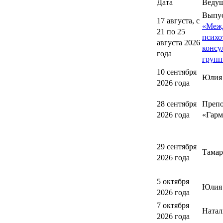
Дата
Веду
Выпу
17 августа, с
«Меж
21 по 25
психо
августа 2026
консу
года
групп
10 сентября
Юлия
2026 года
28 сентября
Препо
2026 года
«Гарм
29 сентября
Тамар
2026 года
5 октября
Юлия 
2026 года
7 октября
Натал
2026 года