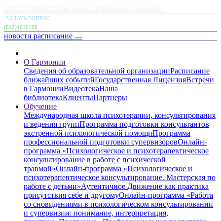
ИНСТИТУТ ПСИХОТЕРАПИИ И КОНСУЛЬТИРОВАНИЯ «ГАРМОНИЯ»
ЗАДАТЬ ВОПРОС
(812)4016166
новости
расписание
О Гармонии
Сведения об образовательной организации
Расписание
ближайших событий
Государственная Лицензия
Встречи
в Гармонии
Видеотека
Наша
библиотека
Клиенты
Партнеры
Обучение
Международная школа психотерапии, консультирования
и ведения групп
Программа подготовки консультантов
экстренной психологической помощи
Программа
профессиональной подготовки супервизоров
Онлайн-
программа «Психологическое и психотерапевтическое
консультирование в работе с психической
травмой»
Онлайн-программа «Психологическое и
психотерапевтическое консультирование. Мастерская по
работе с детьми»
Аутентичное Движение как практика
присутствия себе и другому
Онлайн-программа «Работа
со сновидениями в психологическом консультировании
и супервизии: понимание, интерпретация,