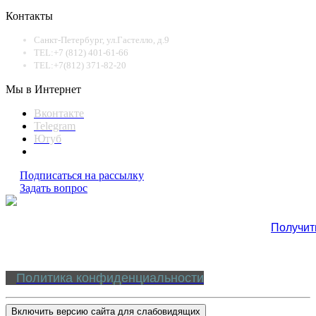
Контакты
Санкт-Петербург, ул.Гастелло, д.9
TEL:+7 (812) 401-61-66
TEL:+7(812) 371-82-20
Мы в Интернет
Вконтакте
Telegram
Ютуб
Подписаться на рассылку
Задать вопрос
Получит
Политика конфиденциальности
Включить версию сайта для слабовидящих