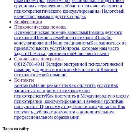
практика»
Программа «Профессиональная подготовка
групповых терапевтов в области психологического и
психотерапевтического консультирования»
Налоговый
вычет
Программы в других городах
Конференции
Психологическая помощь
Психологическая помощь взрослым
Помощь детского
психолога
Помощь семейного психолога
Онлайн
консультирование
Наши специалисты
Как записаться на
прием
Стоимость услуг
Вопросы, которые нам часто
задают
Памятка для клиентов
Налоговый вычет
Социальные программы
8(812)708-4041 Телефон экстренной психологической
помощи для детей и взрослых
Бесплатный Кабинет
психологической помощи
Контакты
Контакты
Наши реквизиты
Как оплатить услуги
Как
записаться на прием к психологу или
психотерапевту
Как поступить в Международную школу
психотерапии, консультирования и ведения групп
Как
поступить в Программу подготовки консультантов
Как
получить дубликат документа о дополнительном
профессиональном образовании
Поиск по сайту