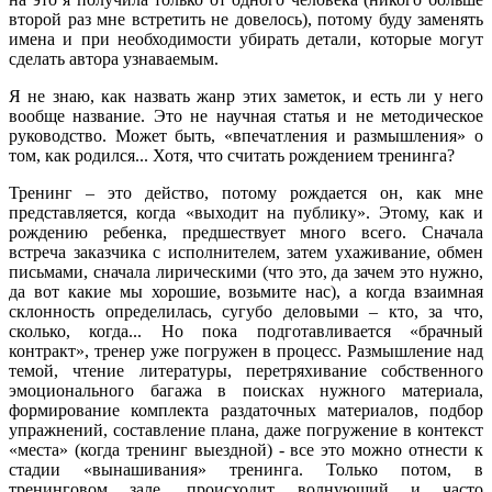
второй раз мне встретить не довелось), потому буду заменять
имена и при необходимости убирать детали, которые могут
сделать автора узнаваемым.
Я не знаю, как назвать жанр этих заметок, и есть ли у него
вообще название. Это не научная статья и не методическое
руководство. Может быть, «впечатления и размышления» о
том, как родился... Хотя, что считать рождением тренинга?
Тренинг – это действо, потому рождается он, как мне
представляется, когда «выходит на публику». Этому, как и
рождению ребенка, предшествует много всего. Сначала
встреча заказчика с исполнителем, затем ухаживание, обмен
письмами, сначала лирическими (что это, да зачем это нужно,
да вот какие мы хорошие, возьмите нас), а когда взаимная
склонность определилась, сугубо деловыми – кто, за что,
сколько, когда... Но пока подготавливается «брачный
контракт», тренер уже погружен в процесс. Размышление над
темой, чтение литературы, перетряхивание собственного
эмоционального багажа в поисках нужного материала,
формирование комплекта раздаточных материалов, подбор
упражнений, составление плана, даже погружение в контекст
«места» (когда тренинг выездной) - все это можно отнести к
стадии «вынашивания» тренинга. Только потом, в
тренинговом зале, происходит волнующий и часто