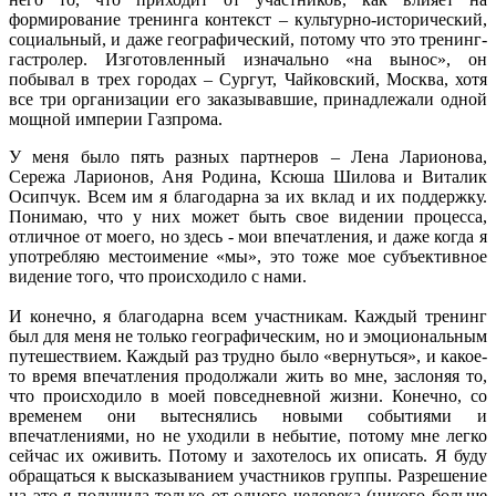
формирование тренинга контекст – культурно-исторический,
социальный, и даже географический, потому что это тренинг-
гастролер. Изготовленный изначально «на вынос», он
побывал в трех городах – Сургут, Чайковский, Москва, хотя
все три организации его заказывавшие, принадлежали одной
мощной империи Газпрома.
У меня было пять разных партнеров – Лена Ларионова,
Сережа Ларионов, Аня Родина, Ксюша Шилова и Виталик
Осипчук. Всем им я благодарна за их вклад и их поддержку.
Понимаю, что у них может быть свое видении процесса,
отличное от моего, но здесь - мои впечатления, и даже когда я
употребляю местоимение «мы», это тоже мое субъективное
видение того, что происходило с нами.
И конечно, я благодарна всем участникам. Каждый тренинг
был для меня не только географическим, но и эмоциональным
путешествием. Каждый раз трудно было «вернуться», и какое-
то время впечатления продолжали жить во мне, заслоняя то,
что происходило в моей повседневной жизни. Конечно, со
временем они вытеснялись новыми событиями и
впечатлениями, но не уходили в небытие, потому мне легко
сейчас их оживить. Потому и захотелось их описать. Я буду
обращаться к высказыванием участников группы. Разрешение
на это я получила только от одного человека (никого больше