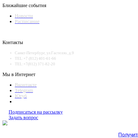
Ближайшие события
Новости
Расписание
Контакты
Санкт-Петербург, ул.Гастелло, д.9
TEL:+7 (812) 401-61-66
TEL:+7(812) 371-82-20
Мы в Интернет
Вконтакте
Telegram
Ютуб
Подписаться на рассылку
Задать вопрос
Получит