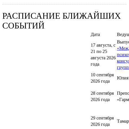
РАСПИСАНИЕ БЛИЖАЙШИХ
СОБЫТИЙ
Дата
Веду
Выпу
17 августа, с
«Меж
21 по 25
психо
августа 2026
консу
года
групп
10 сентября
Юлия
2026 года
28 сентября
Препо
2026 года
«Гарм
29 сентября
Тамар
2026 года