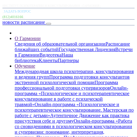
ИНСТИТУТ ПСИХОТЕРАПИИ И КОНСУЛЬТИРОВАНИЯ «ГАРМОНИЯ»
ЗАДАТЬ ВОПРОС
(812)4016166
новости
расписание
О Гармонии
Сведения об образовательной организации
Расписание
ближайших событий
Государственная Лицензия
Встречи
в Гармонии
Видеотека
Наша
библиотека
Клиенты
Партнеры
Обучение
Международная школа психотерапии, консультирования
и ведения групп
Программа подготовки консультантов
экстренной психологической помощи
Программа
профессиональной подготовки супервизоров
Онлайн-
программа «Психологическое и психотерапевтическое
консультирование в работе с психической
травмой»
Онлайн-программа «Психологическое и
психотерапевтическое консультирование. Мастерская по
работе с детьми»
Аутентичное Движение как практика
присутствия себе и другому
Онлайн-программа «Работа
со сновидениями в психологическом консультировании
и супервизии: понимание, интерпретация,