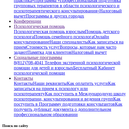
практика»
Программа «Профессиональная подготовка
групповых терапевтов в области психологического и
психотерапевтического консультирования»
Налоговый
вычет
Программы в других городах
Конференции
Психологическая помощь
Психологическая помощь взрослым
Помощь детского
психолога
Помощь семейного психолога
Онлайн
консультирование
Наши специалисты
Как записаться на
прием
Стоимость услуг
Вопросы, которые нам часто
задают
Памятка для клиентов
Налоговый вычет
Социальные программы
8(812)708-4041 Телефон экстренной психологической
помощи для детей и взрослых
Бесплатный Кабинет
психологической помощи
Контакты
Контакты
Наши реквизиты
Как оплатить услуги
Как
записаться на прием к психологу или
психотерапевту
Как поступить в Международную школу
психотерапии, консультирования и ведения групп
Как
поступить в Программу подготовки консультантов
Как
получить дубликат документа о дополнительном
профессиональном образовании
Поиск по сайту