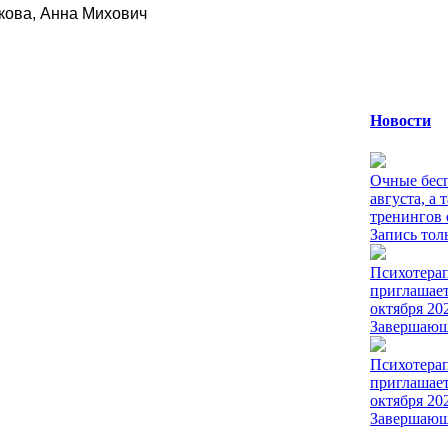
ова, Анна Михович
Новости
Очные бесп
августа, а 
тренингов 
Запись толь
Психотерап
приглашает
октября 20
Завершающа
Психотера
приглашает
октября 20
Завершающа