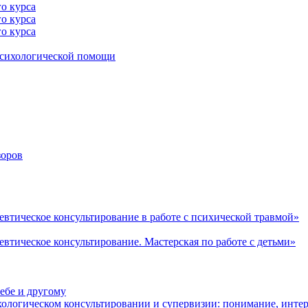
го курса
го курса
го курса
психологической помощи
зоров
втическое консультирование в работе с психической травмой»
втическое консультирование. Мастерская по работе с детьми»
ебе и другому
ологическом консультировании и супервизии: понимание, интер