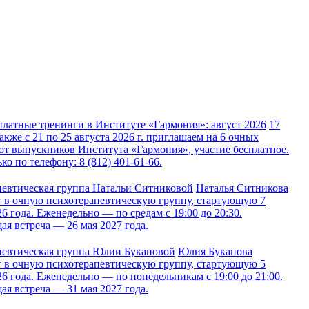
латные тренинги в Институте «Гармония»: август 2026
17
также с 21 по 25 августа 2026 г. приглашаем на 6 очных
от выпускников Института «Гармония», участие бесплатное.
ко по телефону: 8 (812) 401-61-66.
евтическая группа Натальи Ситниковой
Наталья Ситникова
 в очную психотерапевтическую группу, стартующую 7
26 года. Еженедельно — по средам с 19:00 до 20:30.
я встреча — 26 мая 2027 года.
певтическая группа Юлии Букановой
Юлия Буканова
 в очную психотерапевтическую группу, стартующую 5
26 года. Еженедельно — по понедельникам с 19:00 до 21:00.
я встреча — 31 мая 2027 года.