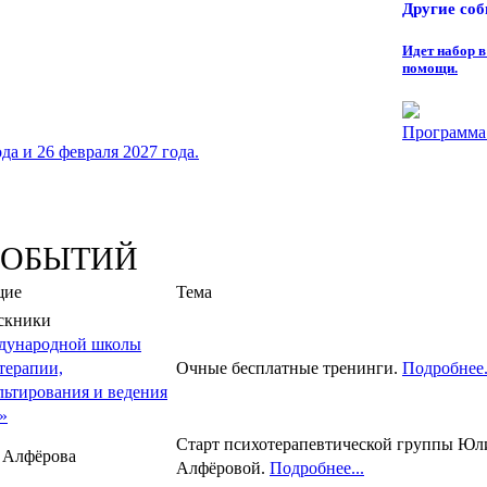
Другие со
Идет набор 
помощи.
Программа 
а и 26 февраля 2027 года.
СОБЫТИЙ
щие
Тема
скники
дународной школы
терапии,
Очные бесплатные тренинги.
Подробнее.
льтирования и ведения
»
Старт психотерапевтической группы Юл
 Алфёрова
Алфёровой.
Подробнее...