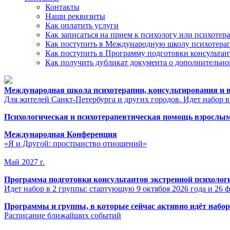
Контакты
Наши реквизиты
Как оплатить услуги
Как записаться на прием к психологу или психотер
Как поступить в Международную школу психотерап
Как поступить в Программу подготовки консультан
Как получить дубликат документа о дополнительн
Международная школа психотерапии, консультирования и в
Для жителей Санкт-Петербурга и других городов. Идет набор в
Психологическая и психотерапевтическая помощь взрослым
Международная Конференция
«Я и Другой: пространство отношений»
Май 2027 г.
Программа подготовки консультантов экстренной психоло
Идет набор в 2 группы: стартующую 9 октября 2026 года и 26 ф
Программы и группы, в которые сейчас активно идёт набор
Расписание ближайших событий