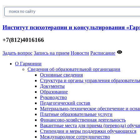
Институт психотерапии и консультирования «Га
+7(812)4016166
Задать вопрос
Запись на прием
Новости
Расписание
О Гармонии
Сведения об образовательной организации
Основные сведения
Структура и органы управления образователь
Документы
Образование
Руководство
Педагогический состав
Материально-техническое обеспечение и осна
Платные образовательные услуги
Финансово-хозяйственная деятельность
Вакантные места для приема (перевода) обуч
Стипендии и меры поддержки обучающихся
Международное сотрудничество