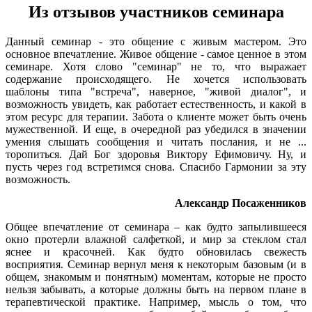
Из отзывов участников семинара
Данный семинар - это общение с живым мастером. Это
основное впечатление. Живое общение - самое ценное в этом
семинаре. Хотя слово "семинар" не то, что выражает
содержание происходящего. Не хочется использовать
шаблоны типа "встреча", наверное, "живой диалог", и
возможность увидеть, как работает естественность, и какой в
этом ресурс для терапии. Забота о клиенте может быть очень
мужественной. И еще, в очередной раз убедился в значении
умения слышать сообщения и читать послания, и не ...
торопиться. Дай Бог здоровья Виктору Ефимовичу. Ну, и
пусть через год встретимся снова. Спасибо Гармонии за эту
возможность.
Александр Посаженников
Общее впечатление от семинара – как будто запылившееся
окно протерли влажной салфеткой, и мир за стеклом стал
яснее и красочней. Как будто обновилась свежесть
восприятия. Семинар вернул меня к некоторым базовым (и в
общем, знакомым и понятным) моментам, которые не просто
нельзя забывать, а которые должны быть на первом плане в
терапевтической практике. Например, мысль о том, что