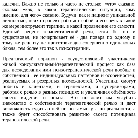
калечит. Важно не только и часто не столько, «что» сказано,
сколько «как, в какой терапевтической ситуации, кому
именно, для чего» сказано. Будучи, как и пациент уникальной
личностью, психотерапевт работает собой и его речь в такой
же мере инструмент терапии, в какой проявление его самости.
Единый рецепт терапевтической речи, если бы он и
существовал, не исчерпывает её - два повара по одному и
тому же рецепту не приготовят два совершенно одинаковых
блюда; тем более это так в психотерапии.
Предлагаемый воркшоп - осуществляемый участниками
живой консультативный/терапевтический процесс как база
для исследования ими психотерапевтической речи вообще и
собственной - её индивидуальных паттернов и особенностей,
реализуемых и резервных возможностей. Участники смогут
побыть и клиентами, и терапевтами, и супервизорами,
работая с речью в разных позициях и увеличивая объёмность
своего видения и опыта. Это позволит им углубить
знакомство с собственной терапевтической речью и даст
возможность судить о ней не по замыслу, а по реальности, а
также будет способствовать развитию своего потенциала
терапевтической речи.