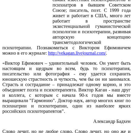
психиатров в бывшем Советском
Союзе; писатель, поэт. С 1999 года
живет и работает в США, много лет
работает в пространстве
экзистенциальной гуманистической
психологии и психотерапии, развивая
авторскую концепцию
трансметодологической
психотерапии. Познакомиться с Виктором Ефимовичем
можно в его журнале:
http://vekagan.livejournal.com/
.
«Виктор Ефимович – удивительный человек. Он умеет быть
настоящим и щедрым во всем, будь то психотерапия,
писательство или фотография - ему удается сохранить
юношескую страстность и чуткость, чем бы он ни занимался.
Страсть и сострадание – принадлежат одному корню, и это
объединяет поэта и психотерапевта. Виктор Каган - наш друг
и коллега, с которым с начала 90-х годов мы вместе
выращивали "Гармонию". Доктор наук, автор многих книг по
психиатрии и психотерапии, один из наиболее ярких
российских психотерапевтов".
Александр Бадхен
Слово лечит, но не любое слово. Слово лечит, но оно же и