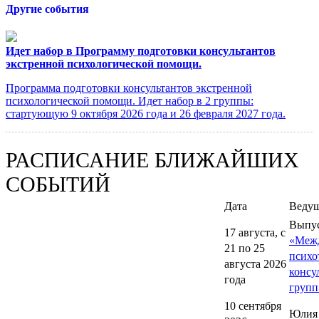
Другие события
Идет набор в Программу подготовки консультантов
экстренной психологической помощи.
Программа подготовки консультантов экстренной
психологической помощи. Идет набор в 2 группы:
стартующую 9 октября 2026 года и 26 февраля 2027 года.
РАСПИСАНИЕ БЛИЖАЙШИХ
СОБЫТИЙ
Дата
Веду
Выпу
17 августа, с
«Меж
21 по 25
психо
августа 2026
консу
года
групп
10 сентября
Юлия