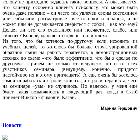
голову не приходило задавать такие вопросы. А оказывается,
что клиенту, особенно клиенту психологу, это может быть
очень даже полезно – он часто так увлечен своим состоянием
или событием, рассматривает все оттенки и нюансы, а не
может или не догадывается свериться с собой – как это ему?
Делает ли это его счастливее или несчастнее, слабее или
сильнее? Короче, хорошо это для него или плохо.
Из того, что бы хотелось по-другому: если исходить из
учебных целей, то хотелось бы больше структурированной
обратной связи на работу терапевтов в демонстрационных
сессиях по схеме «что было эффективно, что бы я сделал по
другому». Причем не только от ведущего, но и от всех
участников семинара (ведущему, конечно, придется
настойчиво их к этому приглашать). А еще очень бы хотелось
самой поработать и в роли клиента, и в роли терапевта, чего
на семинаре –увы- не случилось. Но надеюсь, у меня еще
будет такая возможность в следующий раз, когда в С-Пб
приедет Виктор Ефимович Каган.
Марина Гершович
Новости