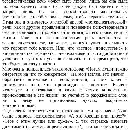
терапевтическая речь может быть любой, лишь бы она была
полезна клиенту, лишь бы в ее фокусе был клиент и его
запрос, лишь бы она способствовала желательным
изменениям, способствовала тому, чтобы терапия случилась.
Этим она и отличается от любой другой «нетерапевтической»
речи, как и другие проявления и поведение психотерапевта в
сессии отличаются (должны отличаться) от его проявлений в
жизни. Или, что терапевтическая речь начинается с
терапевтического слушанья, т.е. уменья слушать и слышать,
что говорит тебе клиент. Или, что честное «присутствие» и
«подлинность» терапевта – необходимые и часто достаточные
условия того, что он услышит клиента и так среагирует, что
это будет клиенту полезно.
Мне очень понравилась такая метафора: «Ногам души нужно
опереться на что-то конкретное». На мой взгляд, это значит –
обращайте вниманье на конкретности, в них ключ к
пониманию того, что происходит с клиентом. Клиент
чувствует и переживает в связи с чем-то конкретным,
происходящим в его жизни, не улетайте в разряженные слои
ни к чему не привязанных чувств, «якоритесь»
конкретностями.
Еще очень интересными и неожиданными для меня были
такие вопросы психотерапевта: «А это хорошо или плохо?»,
«Тебе с этим лучше или хуже?». Я так стараюсь избегать
дихотомии (а может, определенности?), что мне никогда и в