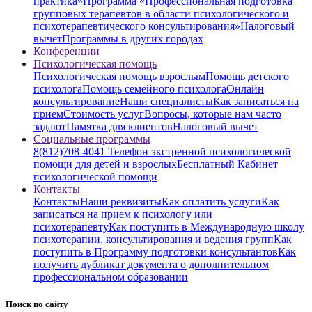
практика»
Программа «Профессиональная подготовка
групповых терапевтов в области психологического и
психотерапевтического консультирования»
Налоговый
вычет
Программы в других городах
Конференции
Психологическая помощь
Психологическая помощь взрослым
Помощь детского
психолога
Помощь семейного психолога
Онлайн
консультирование
Наши специалисты
Как записаться на
прием
Стоимость услуг
Вопросы, которые нам часто
задают
Памятка для клиентов
Налоговый вычет
Социальные программы
8(812)708-4041 Телефон экстренной психологической
помощи для детей и взрослых
Бесплатный Кабинет
психологической помощи
Контакты
Контакты
Наши реквизиты
Как оплатить услуги
Как
записаться на прием к психологу или
психотерапевту
Как поступить в Международную школу
психотерапии, консультирования и ведения групп
Как
поступить в Программу подготовки консультантов
Как
получить дубликат документа о дополнительном
профессиональном образовании
Поиск по сайту