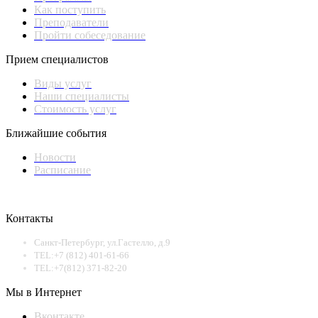
Как поступить
Преподаватели
Пройти собеседование
Прием специалистов
Виды услуг
Наши специалисты
Стоимость услуг
Ближайшие события
Новости
Расписание
Контакты
Санкт-Петербург, ул.Гастелло, д.9
TEL:+7 (812) 401-61-66
TEL:+7(812) 371-82-20
Мы в Интернет
Вконтакте