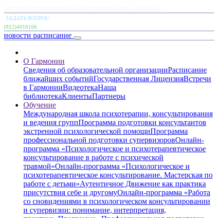
ИНСТИТУТ ПСИХОТЕРАПИИ И КОНСУЛЬТИРОВАНИЯ «ГАРМОНИЯ»
ЗАДАТЬ ВОПРОС
(812)4016166
новости
расписание
О Гармонии
Сведения об образовательной организации
Расписание
ближайших событий
Государственная Лицензия
Встречи
в Гармонии
Видеотека
Наша
библиотека
Клиенты
Партнеры
Обучение
Международная школа психотерапии, консультирования
и ведения групп
Программа подготовки консультантов
экстренной психологической помощи
Программа
профессиональной подготовки супервизоров
Онлайн-
программа «Психологическое и психотерапевтическое
консультирование в работе с психической
травмой»
Онлайн-программа «Психологическое и
психотерапевтическое консультирование. Мастерская по
работе с детьми»
Аутентичное Движение как практика
присутствия себе и другому
Онлайн-программа «Работа
со сновидениями в психологическом консультировании
и супервизии: понимание, интерпретация,