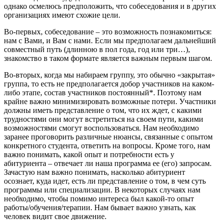
однако осмелюсь предположить, что собеседования и в других
организациях имеют схожие цели.
Во-первых, собеседование – это возможность познакомиться:
нам с Вами, и Вам с нами. Если мы предполагаем дальнейший
совместный путь (длинною в пол года, год или три…),
знакомство в таком формате является важным первым шагом.
Во-вторых, когда мы набираем группу, это обычно «закрытая»
группа, то есть не предполагается добор участников на каком-
либо этапе, состав участников постоянный*. Поэтому нам
крайне важно минимизировать возможные потери. Участники
должны иметь представление о том, что их ждет, с какими
трудностями они могут встретиться на своем пути, какими
возможностями смогут воспользоваться. Нам необходимо
заранее проговорить различные нюансы, связанные с опытом
конкретного студента, ответить на вопросы. Кроме того, нам
важно понимать, какой опыт и потребности есть у
абитуриента – отвечает ли наша программа ее (его) запросам.
Зачастую нам важно понимать, насколько абитуриент
осознает, куда идет, есть ли представление о том, в чем суть
программы или специализации. В некоторых случаях нам
необходимо, чтобы помимо интереса был какой-то опыт
работы/обучения/терапии. Нам бывает важно узнать, как
человек видит свое движение.