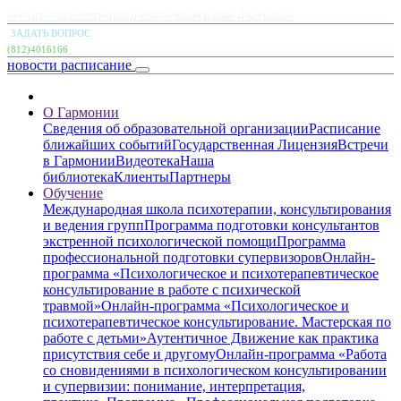
ИНСТИТУТ ПСИХОТЕРАПИИ И КОНСУЛЬТИРОВАНИЯ «ГАРМОНИЯ»
ЗАДАТЬ ВОПРОС
(812)4016166
новости
расписание
О Гармонии
Сведения об образовательной организации
Расписание
ближайших событий
Государственная Лицензия
Встречи
в Гармонии
Видеотека
Наша
библиотека
Клиенты
Партнеры
Обучение
Международная школа психотерапии, консультирования
и ведения групп
Программа подготовки консультантов
экстренной психологической помощи
Программа
профессиональной подготовки супервизоров
Онлайн-
программа «Психологическое и психотерапевтическое
консультирование в работе с психической
травмой»
Онлайн-программа «Психологическое и
психотерапевтическое консультирование. Мастерская по
работе с детьми»
Аутентичное Движение как практика
присутствия себе и другому
Онлайн-программа «Работа
со сновидениями в психологическом консультировании
и супервизии: понимание, интерпретация,