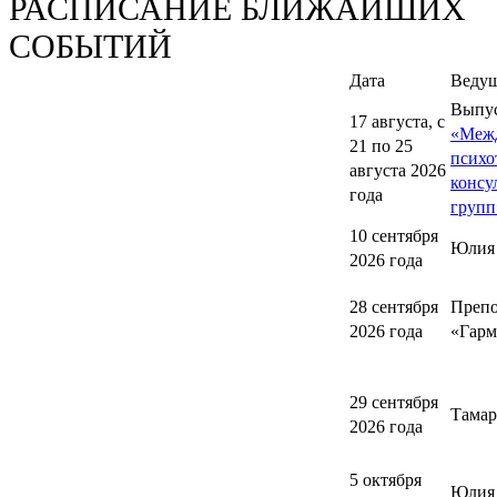
РАСПИСАНИЕ БЛИЖАЙШИХ
СОБЫТИЙ
Дата
Веду
Выпу
17 августа, с
«Меж
21 по 25
психо
августа 2026
консу
года
групп
10 сентября
Юлия
2026 года
28 сентября
Препо
2026 года
«Гарм
29 сентября
Тамар
2026 года
5 октября
Юлия 