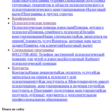
практика»
Программа «Профессиональная подготовка
групповых терапевтов в области психологического и
психотерапевтического консультирования»
Налоговый
вычет
Программы в других городах
Конференции
Психологическая помощь
Психологическая помощь взрослым
Помощь детского
психолога
Помощь семейного психолога
Онлайн
консультирование
Наши специалисты
Как записаться на
прием
Стоимость услуг
Вопросы, которые нам часто
задают
Памятка для клиентов
Налоговый вычет
Социальные программы
8(812)708-4041 Телефон экстренной психологической
помощи для детей и взрослых
Бесплатный Кабинет
психологической помощи
Контакты
Контакты
Наши реквизиты
Как оплатить услуги
Как
записаться на прием к психологу или
психотерапевту
Как поступить в Международную школу
психотерапии, консультирования и ведения групп
Как
поступить в Программу подготовки консультантов
Как
получить дубликат документа о дополнительном
профессиональном образовании
Поиск по сайту