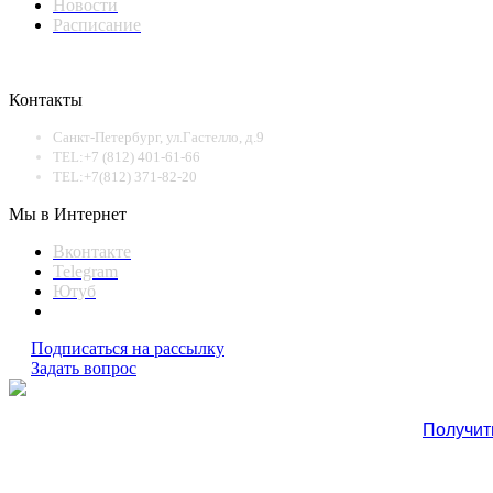
Новости
Расписание
Контакты
Санкт-Петербург, ул.Гастелло, д.9
TEL:+7 (812) 401-61-66
TEL:+7(812) 371-82-20
Мы в Интернет
Вконтакте
Telegram
Ютуб
Подписаться на рассылку
Задать вопрос
Получит