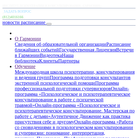
ИНСТИТУТ ПСИХОТЕРАПИИ И КОНСУЛЬТИРОВАНИЯ «ГАРМОНИЯ»
ЗАДАТЬ ВОПРОС
(812)4016166
новости
расписание
О Гармонии
Сведения об образовательной организации
Расписание
ближайших событий
Государственная Лицензия
Встречи
в Гармонии
Видеотека
Наша
библиотека
Клиенты
Партнеры
Обучение
Международная школа психотерапии, консультирования
и ведения групп
Программа подготовки консультантов
экстренной психологической помощи
Программа
профессиональной подготовки супервизоров
Онлайн-
программа «Психологическое и психотерапевтическое
консультирование в работе с психической
травмой»
Онлайн-программа «Психологическое и
психотерапевтическое консультирование. Мастерская по
работе с детьми»
Аутентичное Движение как практика
присутствия себе и другому
Онлайн-программа «Работа
со сновидениями в психологическом консультировании
и супервизии: понимание, интерпретация,