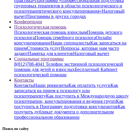
практика»
Программа «Профессиональная подготовка
групповых терапевтов в области психологического и
психотерапевтического консультирования»
Налоговый
вычет
Программы в других городах
Конференции
Психологическая помощь
Психологическая помощь взрослым
Помощь детского
психолога
Помощь семейного психолога
Онлайн
консультирование
Наши специалисты
Как записаться на
прием
Стоимость услуг
Вопросы, которые нам часто
задают
Памятка для клиентов
Налоговый вычет
Социальные программы
8(812)708-4041 Телефон экстренной психологической
помощи для детей и взрослых
Бесплатный Кабинет
психологической помощи
Контакты
Контакты
Наши реквизиты
Как оплатить услуги
Как
записаться на прием к психологу или
психотерапевту
Как поступить в Международную школу
психотерапии, консультирования и ведения групп
Как
поступить в Программу подготовки консультантов
Как
получить дубликат документа о дополнительном
профессиональном образовании
Поиск по сайту