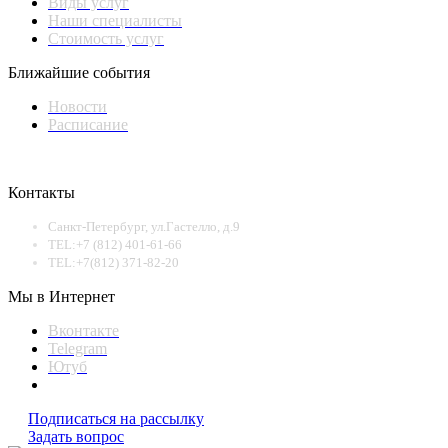
Виды услуг
Наши специалисты
Стоимость услуг
Ближайшие события
Новости
Расписание
Контакты
Санкт-Петербург, ул.Гастелло, д.9
TEL:+7 (812) 401-61-66
TEL:+7(812) 371-82-20
Мы в Интернет
Вконтакте
Telegram
Ютуб
Подписаться на рассылку
Задать вопрос