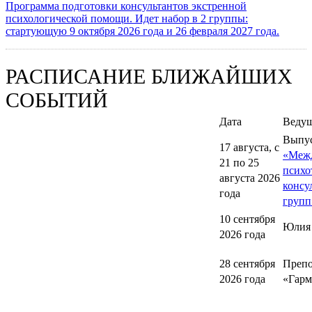
Программа подготовки консультантов экстренной
психологической помощи. Идет набор в 2 группы:
стартующую 9 октября 2026 года и 26 февраля 2027 года.
РАСПИСАНИЕ БЛИЖАЙШИХ
СОБЫТИЙ
Дата
Веду
Выпу
17 августа, с
«Меж
21 по 25
психо
августа 2026
консу
года
групп
10 сентября
Юлия
2026 года
28 сентября
Препо
2026 года
«Гарм