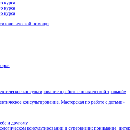
го курса
го курса
го курса
психологической помощи
зоров
втическое консультирование в работе с психической травмой»
втическое консультирование. Мастерская по работе с детьми»
ебе и другому
ологическом консультировании и супервизии: понимание, интер