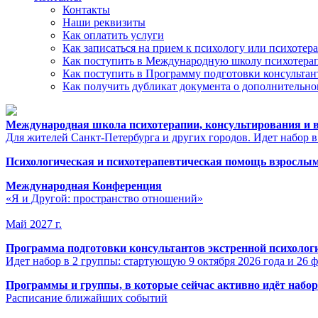
Контакты
Наши реквизиты
Как оплатить услуги
Как записаться на прием к психологу или психотер
Как поступить в Международную школу психотерап
Как поступить в Программу подготовки консультан
Как получить дубликат документа о дополнительн
Международная школа психотерапии, консультирования и в
Для жителей Санкт-Петербурга и других городов. Идет набор в
Психологическая и психотерапевтическая помощь взрослым
Международная Конференция
«Я и Другой: пространство отношений»
Май 2027 г.
Программа подготовки консультантов экстренной психоло
Идет набор в 2 группы: стартующую 9 октября 2026 года и 26 ф
Программы и группы, в которые сейчас активно идёт набор
Расписание ближайших событий