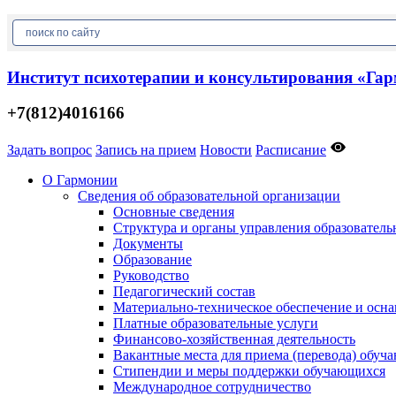
Институт психотерапии и консультирования «Га
+7(812)4016166
Задать вопрос
Запись на прием
Новости
Расписание
О Гармонии
Сведения об образовательной организации
Основные сведения
Структура и органы управления образователь
Документы
Образование
Руководство
Педагогический состав
Материально-техническое обеспечение и осна
Платные образовательные услуги
Финансово-хозяйственная деятельность
Вакантные места для приема (перевода) обуч
Стипендии и меры поддержки обучающихся
Международное сотрудничество