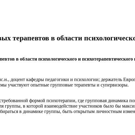
ых терапевтов в области психологическо
втов в области психологического и психотерапевтического 
.пс.н., доцент кафедры педагогики и психологии; держатель Евр
аммы участвуют опытные групповые терапевты и супервизоры.
остребованной формой психотерапии, где групповая динамика п
для группы, в которой взаимодействие участников было бы макс
х, разбираться в динамике группы, быть открытым личност