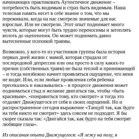
начинающих практиковать Аутентичное движение –
потребность быть видимым и страх быть видимым. Наша
телесная память несет в себе знание о том, что мы
переживали, когда на нас смотрели значимые для нас
взрослые. Или не смотрели. Этот опыт поднимает много
чувств, которые могут быть трудно переносимы и затоплять
вплоть до оцепенения. Он может поднимать давно
вытесненные психикой травмы.
Возможно, у кого-то из участников группы была история
первых дней жизни с мамой, которая страдала от
послеродовой депрессии или она просто в силу каких-то
причин (собственных травм) не была теплой и принимающей
– и тогда неизбежно начнет проявляться ощущение, что меня
не видят. Или, если любые проявления себя ребенка
пресекались и наказывались – в процессе движения может
подниматься стыд и желание двигаться так, чтобы «быть
красивым», «понравиться тому, кто смотрит» и тогда это
отдаляет Движущегося от себя и своих ощущений. Но и
распространенное сегодня выражение «Танцуй так, как будто
на тебя никто не смотрит» здесь совсем не подходит. Я бы
скорее сказала так: «Двигайся так, как будто на тебя смотрят
любящие глаза».
Из описания опыта Движущегося: «Я лежу на полу, я