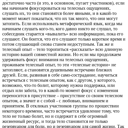
достаточно часто (и это, в основном, пугает участников), если
мы начинаем фокусироваться на телесных ощущениях,
слушать их, то они становятся более явными, и в какой-то
момент может показаться, что их так много, что они могут
затопить. Если использовать метафорический язык, когда мы
начинаем слушать кого-то, кого давно никто не слушал, то
собеседник старается «вывалить» всю информацию, пока его
слушают. Он боится, что его слушают только короткое время и
потом слушающий снова станем недоступным. Так же и
телесный опыт – тело торопиться «рассказать» всю длинную
историю вашей совместной жизни. Но если мы продолжаем
удерживать фокус внимания на телесных ощущениях,
проживаем телесный опыт, то эти «телесные истории» не
затопляют, а становятся душевными встречами близких
друзей. Если, развивая в себе само-сострадание, научиться
встречаться с телесным опытом, как с другом, у которого,
возможно, что-то болит, которому нужна поддержка, или
отдых или забота, то в какой-то момент фокус с изменения
переносится в присутствие – присутствие со своим телесном
опытом, а значит и с собой - с любовью, вниманием и
принятием. В откликах участников группы по прошествии
некоторого времени, часто встречается удивление тому, что
тело не только болит, но и содержит в себе огромный
жизненный ресурс, и тогда тело становится не только
резервуаром для боли, но и резервуаром для самой жизни. Так