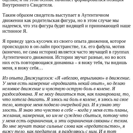
Внутреннего Свидетеля.
Таким образом свидетель выступает в Аутентичном
движении как родительская фигура, но в этом случае мы
надеемся, что эта фигура будят видящей и принимающей наше
истинное Я.
Я приведу здесь кусочек из своего опыта движения, которое
происходило в он-лайн пространстве, т.к. его фабула, мотив
(конечно, не сама история) является часто звучащей в группах
Аутентичного движения. Истории звучат разные, но во всех
них есть повторяющаяся динамика – я вижу тебя, ты видишь
меня, я вижу себя…
Из опыта Движущегося: «Я «вбегаю, впрыгиваю» в движение.
У меня есть намерение «продвигать некий опыт», но делаю
неловкое движение и чувствую острую боль в колене. Я
раздосадована. Я не могу двигаться так, как планировала, то,
что хотела двигать. Я злюсь на боль в колене, я злюсь на свое
тело, которое меня подвело очередной раз. И я узнаю эту
злость. Я знаю это чувство в себе – когда у меня есть планы,
желания, намерения, но им не суждено сбыться, потому что
у меня есть ограничения, и эти ограничения связаны с телом.
Во мне звучат такие сильные слова как «предательство», я
вижу тело, как предателя, я разделяюсь с ним. И в тот