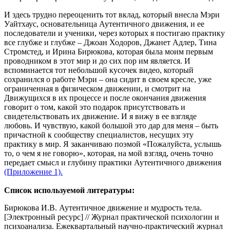
И здесь трудно переоценить тот вклад, который внесла Мэри
Уайтхаус, основательница Аутентичного движения, и ее
последователи и ученики, через которых я постигаю практику
все глубже и глубже – Джоан Ходоров, Джанет Адлер, Тина
Стромстед, и Ирина Бирюкова, которая была моим первым
проводником в этот мир и до сих пор им является. И
вспоминается тот небольшой кусочек видео, который
сохранился о работе Мэри – она сидит в своем кресле, уже
ограниченная в физическом движении, и смотрит на
Движущихся в их процессе и после окончания движения
говорит о том, какой это подарок присутствовать и
свидетельствовать их движение. И я вижу в ее взгляде
любовь. И чувствую, какой большой это дар для меня – быть
причастной к сообществу специалистов, несущих эту
практику в мир. Я заканчиваю поэмой «Пожалуйста, услышь
то, о чем я не говорю», которая, на мой взгляд, очень точно
передает смысл и глубину практики Аутентичного движения
(Приложение 1).
Список используемой литературы:
Бирюкова И.В. Аутентичное движение и мудрость тела.
[Электронный ресурс] // Журнал практической психологии и
психоанализа. Ежеквартальный научно-практический журнал