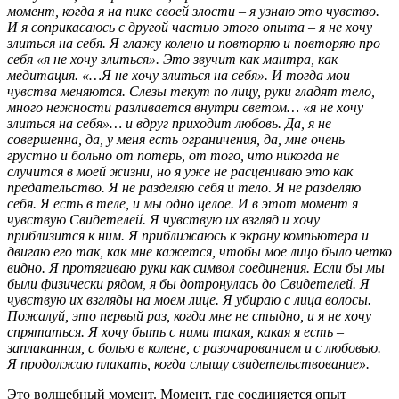
момент, когда я на пике своей злости – я узнаю это чувство.
И я соприкасаюсь с другой частью этого опыта – я не хочу
злиться на себя. Я глажу колено и повторяю и повторяю про
себя «я не хочу злиться». Это звучит как мантра, как
медитация. «…Я не хочу злиться на себя». И тогда мои
чувства меняются. Слезы текут по лицу, руки гладят тело,
много нежности разливается внутри светом… «я не хочу
злиться на себя»… и вдруг приходит любовь. Да, я не
совершенна, да, у меня есть ограничения, да, мне очень
грустно и больно от потерь, от того, что никогда не
случится в моей жизни, но я уже не расцениваю это как
предательство. Я не разделяю себя и тело. Я не разделяю
себя. Я есть в теле, и мы одно целое. И в этот момент я
чувствую Свидетелей. Я чувствую их взгляд и хочу
приблизится к ним. Я приближаюсь к экрану компьютера и
двигаю его так, как мне кажется, чтобы мое лицо было четко
видно. Я протягиваю руки как символ соединения. Если бы мы
были физически рядом, я бы дотронулась до Свидетелей. Я
чувствую их взгляды на моем лице. Я убираю с лица волосы.
Пожалуй, это первый раз, когда мне не стыдно, и я не хочу
спрятаться. Я хочу быть с ними такая, какая я есть –
заплаканная, с болью в колене, с разочарованием и с любовью.
Я продолжаю плакать, когда слышу свидетельствование».
Это волшебный момент. Момент, где соединяется опыт