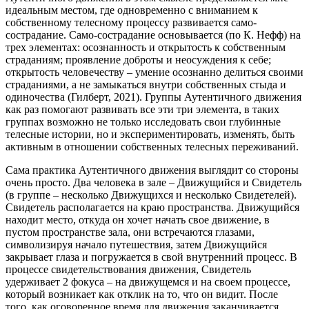
идеальным местом, где одновременно с вниманием к
собственному телесному процессу развивается само-
сострадание. Само-сострадание основывается (по К. Нефф) на
трех элементах: осознанность и открытость к собственным
страданиям; проявление доброты и неосуждения к себе;
открытость человечеству – умение осознанно делиться своими
страданиями, а не замыкаться внутри собственных стыда и
одиночества (Гилберт, 2021). Группы Аутентичного движения
как раз помогают развивать все эти три элемента, в таких
группах возможно не только исследовать свои глубинные
телесные истории, но и экспериментировать, изменять, быть
активным в отношении собственных телесных переживаний.
Сама практика Аутентичного движения выглядит со стороны
очень просто. Два человека в зале – Движущийся и Свидетель
(в группе – несколько Движущихся и несколько Свидетелей).
Свидетель располагается на краю пространства. Движущийся
находит место, откуда он хочет начать свое движение, в
пустом пространстве зала, они встречаются глазами,
символизируя начало путешествия, затем Движущийся
закрывает глаза и погружается в свой внутренний процесс. В
процессе свидетельствования движения, Свидетель
удерживает 2 фокуса – на движущемся и на своем процессе,
который возникает как отклик на то, что он видит. После
того, как оговоренное время для движения заканчивается,