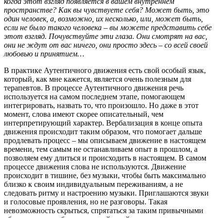
когда этот взгляд появляется в вашем внутреннем
пространстве? Как вы чувствуете себя? Может быть, это
один человек, а, возможно, их несколько, или, может быть,
если не было такого человека – вы можете представить себе
этот взгляд. Почувствуйте эти глаза. Они смотрят на вас,
они не ждут от вас ничего, они просто здесь – со всей своей
любовью и принятием…
В практике Аутентичного движения есть свой особый язык,
который, как мне кажется, является очень полезным для
терапевтов. В процессе Аутентичного движения речь
используется на самом последнем этапе, помогающем
интегрировать, назвать то, что произошло. Но даже в этот
момент, слова имеют скорее описательный, чем
интерпретирующий характер. Вербализация в конце опыта
движения происходит таким образом, что помогает дальше
продлевать процесс – мы описываем движение в настоящем
времени, тем самым не останавливаем опыт в прошлом, а
позволяем ему длиться и происходить в настоящем. В самом
процессе движения слова не используются. Движение
происходит в тишине, без музыки, чтобы быть максимально
близко к своим индивидуальным переживаниям, а не
следовать ритму и настроению музыки. Приглашаются звуки
и голосовые проявления, но не разговоры. Такая
невозможность скрыться, спрятаться за таким привычными