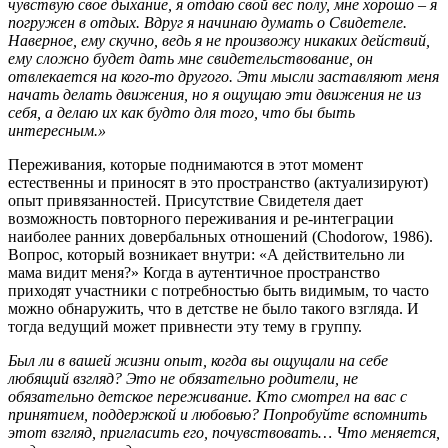
чувствую свое дыхание, я отдаю свой вес полу, мне хорошо – я
погружен в отдых. Вдруг я начинаю думать о Свидетеле.
Наверное, ему скучно, ведь я не произвожу никаких действий,
ему сложно будет дать мне свидетельствование, он
отвлекается на кого-то другого. Эти мысли заставляют меня
начать делать движения, но я ощущаю эти движения не из
себя, а делаю их как будто для того, что бы быть
интересным.»
Переживания, которые поднимаются в этот момент
естественны и приносят в это пространство (актуализируют)
опыт привязанностей. Присутствие Свидетеля дает
возможность повторного переживания и ре-интеграции
наиболее ранних довербальных отношений (Chodorow, 1986).
Вопрос, который возникает внутри: «А действительно ли
мама видит меня?» Когда в аутентичное пространство
приходят участники с потребностью быть видимым, то часто
можно обнаружить, что в детстве не было такого взгляда. И
тогда ведущий может привнести эту тему в группу.
Был ли в вашей жизни опыт, когда вы ощущали на себе
любящий взгляд? Это не обязательно родители, не
обязательно детское переживание. Кто смотрел на вас с
принятием, поддержкой и любовью? Попробуйте вспомнить
этот взгляд, пригласить его, почувствовать… Что меняется,