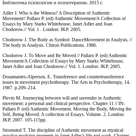
Библиотека психологии и психотерапии. 2015 г.
Adler J. Who is the Witness? A Description of Authentic
Movement// Pallaro P. (ed) Authentic Movement/A Collection of
Essays by Mary Starks Whitehouse, Janet Adler and Joan
Chodorow.// Vol. 1 . London: JKP. 2005.
Chodorow J. The Body as Symbol: DanceMovement in Analysis. //
The body in Analysis. Chiron Publications. 1986.
Chodorow J. To Move and Be Moved // Pallaro P. (ed) Authentic
Movement/A Collection of Essays by Mary Starks Whitehouse,
Janet Adler and Joan Chodorow.// Vol. 1. London: JKP. 2005.
Dosamantes-Alperson, E. Transference and countertransference
issues in movement psychotherapy. The Arts in Psychotherapy, 14,
1987. p.209–214.
Plevin M. Journeying between will and surrender in Authentic
movement: a personal and clinical perspective. Chapter 11 // IN:
Pallaro P. (ed) Authentic Movement. Moving the Body, Moving the
Self, Being Moved. A collection of Essays. Volume. 2. London:
JKP. 2007. 105-115pp.
Stromsted T. The discipline of Authentic movement as mystical
practice evolving moments in Janet Adler’s life and work. Chapter