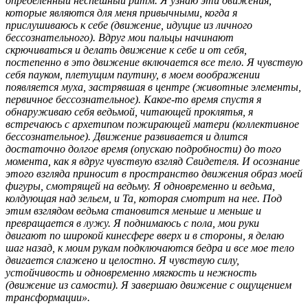
определенный неспешный ритм. Я узнаю эти движения,
которые являются для меня привычными, когда я
прислушиваюсь к себе (движение, идущие из личного
бессознательного). Вдруг мои пальцы начинают
скрючиваться и делать движение к себе и от себя,
постепенно в это движение включается все тело. Я чувствую
себя пауком, плетущим паутину, в моем воображении
появляется муха, застрявшая в центре (животные элементы,
первичное бессознательное). Какое-то время спустя я
обнаруживаю себя ведьмой, читающей проклятья, я
встречаюсь с архетипом пожирающей матери (коллективное
бессознательное). Движение развивается и длится
достаточно долгое время (опускаю подробности) до того
момента, как я вдруг чувствую взгляд Свидетеля. И осознание
этого взгляда приносит в пространство движения образ моей
фигуры, смотрящей на ведьму. Я одновременно и ведьма,
колдующая над зельем, и Та, которая смотрит на нее. Под
этим взглядом ведьма становится меньше и меньше и
превращается в лужу. Я поднимаюсь с пола, мои руки
двигают по широкой кинесфере вверх и в стороны, я делаю
шаг назад, к моим рукам подключаются бедра и все мое тело
двигается слажено и целостно. Я чувствую силу,
устойчивость и одновременно мягкость и нежность
(движение из самости). Я завершаю движение с ощущением
трансформации».