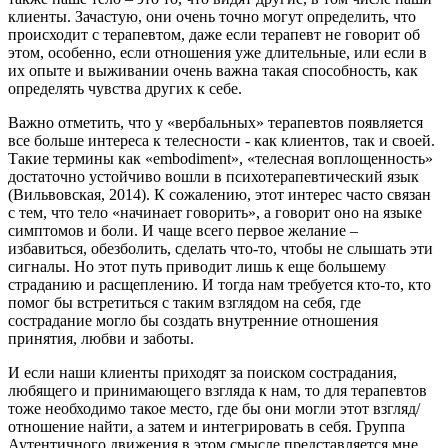
клиенты. Зачастую, они очень точно могут определить, что
происходит с терапевтом, даже если терапевт не говорит об
этом, особенно, если отношения уже длительные, или если в
их опыте и выживании очень важна такая способность, как
определять чувства других к себе.
Важно отметить, что у «вербальных» терапевтов появляется
все больше интереса к телесности - как клиентов, так и своей.
Такие термины как «embodiment», «телесная воплощенность»
достаточно устойчиво вошли в психотерапевтический язык
(Вильвовская, 2014). К сожалению, этот интерес часто связан
с тем, что тело «начинает говорить», а говорит оно на языке
симптомов и боли. И чаще всего первое желание –
избавиться, обезболить, сделать что-то, чтобы не слышать эти
сигналы. Но этот путь приводит лишь к еще большему
страданию и расщеплению. И тогда нам требуется кто-то, кто
помог бы встретиться с таким взглядом на себя, где
сострадание могло бы создать внутренние отношения
принятия, любви и заботы.
И если наши клиенты приходят за поиском сострадания,
любящего и принимающего взгляда к нам, то для терапевтов
тоже необходимо такое место, где бы они могли этот взгляд/
отношение найти, а затем и интегрировать в себя. Группа
Аутентичного движения в этом смысле представляется мне