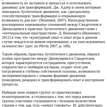
возможность не застывать в процессах и использовать
динамику для трансформаций. Дж. Адлер в своем интервью
описывала Аутентичное движение, как «дисциплину,
способствующую трансформации и открывающую
возможность для нее» (Stromsted, 2007). Непосредственное
воплощенное переживание отношений между Свидетелем и
Движущимся в практике Аутентичного движения схоже с
«потенциальным пространством» Д. Винникота (Винникот,
2012) в том, что «культурный опыт и опыт игры в данном
случае зиждутся на живом переживании, а не унаследованных
склонностях» (цит. по Plevin 2007, р. 108).
Таким образом, практика Аутентичного движения, образуя
особое пространство между Движущимся и Свидетелем,
которое характеризуется состраданием, присутствием,
открытостью и любящим взглядом, создает поле для
погружения в глубины собственной психики, возможности
экспериментировать с новыми формами движения
(поведения, реакции) и трансформировать опыт и внутренние
процессы.
Набирая свою первую группу из практикующих
психотерапевтов, я столкнулась с тем, что перед началом
группы участники сталкиваются с большим количеством
страхов о том, как тело «начнет говорить». И, действительно,