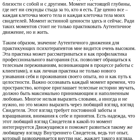
близости с собой и с другими. Момент настоящей глубины,
где нет ни секунды стыда за то, кто я есть. Где ценно все –
каждая клеточка моего тела и каждая клеточка тела моих
свидетелей. Момент истинной ценности здесь и сейчас. Ради
таких моментов стоит не только практиковать Аутентичное
движение, но и жить.
Таким образом, значение Аутентичного движения для
практикующих психотерапевтов мне видится очень высоким.
Эта практика может рассматриваться и как профилактика
профессионального выгорания (т.к. позволяет обращаться к
телесным переживаниям, возникающим в процессе работы с
клиентами), и как личная практика не только нового
узнавания себя и проживания своего опыта, но и как путь к
целостности. Важно осознавать каждый момент времени, что
пространство, которое приглашает телесные истории звучать,
должно быть максимально принимающим и наполненным
любовью. Многое нельзя выразить словами, а иногда и не
нужно, но это можно выразить через любящий взгляд, взгляд
Свидетеля. Этот взгляд требует постоянной заботы и
взращивания, внимания к себе и принятия. Есть надежда, что
этот любящий взгляд Свидетеля в какой-то момент
интегрируется Движущимся и поможет развиться такому же
любящему взгляду Внутреннего Свидетеля, ведь тот опыт,
который разворачивается внутри нас, жаждет такого взгляда.