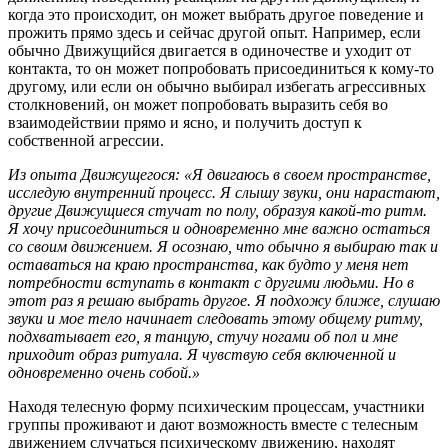
когда это происходит, он может выбрать другое поведение и
прожить прямо здесь и сейчас другой опыт. Например, если
обычно Движущийся двигается в одиночестве и уходит от
контакта, то он может попробовать присоединиться к кому-то
другому, или если он обычно выбирал избегать агрессивных
столкновений, он может попробовать выразить себя во
взаимодействии прямо и ясно, и получить доступ к
собственной агрессии.
Из опыта Движущегося: «Я двигаюсь в своем пространстве,
исследую внутренний процесс. Я слышу звуки, они нарастают,
другие Движущиеся стучат по полу, образуя какой-то ритм.
Я хочу присоединиться и одновременно мне важно остаться
со своим движением. Я осознаю, что обычно я выбираю так и
оставаться на краю пространства, как будто у меня нет
потребности вступать в контакт с другими людьми. Но в
этот раз я решаю выбрать другое. Я подхожу ближе, слушаю
звуки и мое тело начинает следовать этому общему ритму,
подхватывает его, я танцую, стучу ногами об пол и мне
приходит образ ритуала. Я чувствую себя включенной и
одновременно очень собой.»
Находя телесную форму психическим процессам, участники
группы проживают и дают возможность вместе с телесным
движением случаться психическому движению, находят