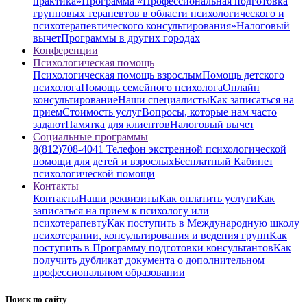
практика»
Программа «Профессиональная подготовка
групповых терапевтов в области психологического и
психотерапевтического консультирования»
Налоговый
вычет
Программы в других городах
Конференции
Психологическая помощь
Психологическая помощь взрослым
Помощь детского
психолога
Помощь семейного психолога
Онлайн
консультирование
Наши специалисты
Как записаться на
прием
Стоимость услуг
Вопросы, которые нам часто
задают
Памятка для клиентов
Налоговый вычет
Социальные программы
8(812)708-4041 Телефон экстренной психологической
помощи для детей и взрослых
Бесплатный Кабинет
психологической помощи
Контакты
Контакты
Наши реквизиты
Как оплатить услуги
Как
записаться на прием к психологу или
психотерапевту
Как поступить в Международную школу
психотерапии, консультирования и ведения групп
Как
поступить в Программу подготовки консультантов
Как
получить дубликат документа о дополнительном
профессиональном образовании
Поиск по сайту