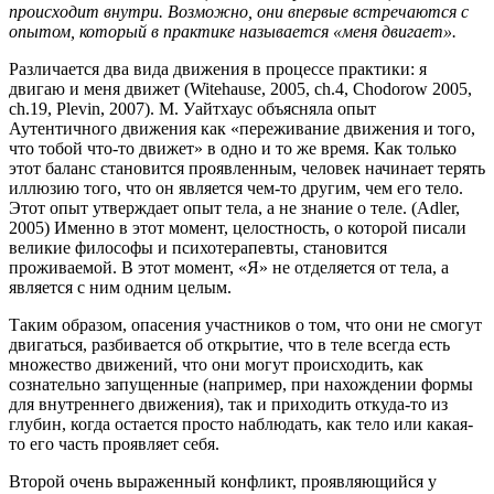
происходит внутри. Возможно, они впервые встречаются с
опытом, который в практике называется «меня двигает».
Различается два вида движения в процессе практики: я
двигаю и меня движет (Witehause, 2005, ch.4, Chodorow 2005,
ch.19, Plevin, 2007). М. Уайтхаус объясняла опыт
Аутентичного движения как «переживание движения и того,
что тобой что-то движет» в одно и то же время. Как только
этот баланс становится проявленным, человек начинает терять
иллюзию того, что он является чем-то другим, чем его тело.
Этот опыт утверждает опыт тела, а не знание о теле. (Adler,
2005) Именно в этот момент, целостность, о которой писали
великие философы и психотерапевты, становится
проживаемой. В этот момент, «Я» не отделяется от тела, а
является с ним одним целым.
Таким образом, опасения участников о том, что они не смогут
двигаться, разбивается об открытие, что в теле всегда есть
множество движений, что они могут происходить, как
сознательно запущенные (например, при нахождении формы
для внутреннего движения), так и приходить откуда-то из
глубин, когда остается просто наблюдать, как тело или какая-
то его часть проявляет себя.
Второй очень выраженный конфликт, проявляющийся у