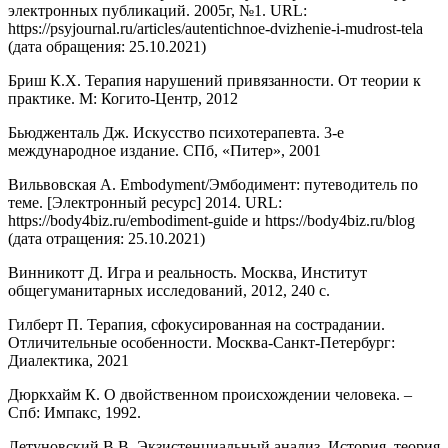
электронных публикаций. 2005г, №1. URL:
https://psyjournal.ru/articles/autentichnoe-dvizhenie-i-mudrost-tela
(дата обращения: 25.10.2021)
Бриш К.Х. Терапия нарушений привязанности. От теории к
практике. М: Когито-Центр, 2012
Бьюдженталь Дж. Искусство психотерапевта. 3-е
международное издание. СПб, «Питер», 2001
Вильвовская А. Embodyment/Эмбодимент: путеводитель по
теме. [Электронный ресурс] 2014. URL:
https://body4biz.ru/embodiment-guide и https://body4biz.ru/blog
(дата отращения: 25.10.2021)
Винникотт Д. Игра и реальность. Москва, Институт
общегуманитарных исследований, 2012, 240 с.
Гилберт П. Терапия, сфокусированная на сострадании.
Отличительные особенности. Москва-Санкт-Петербург:
Диалектика, 2021
Дюркхайм К. О двойственном происхождении человека. –
Спб: Импакс, 1992.
Летуновский В.В. Экзистенциальный анализ. История, теория