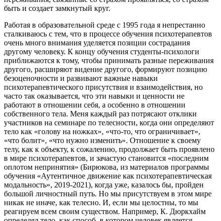
быть и создает замкнутый круг.
Работая в образовательной среде с 1995 года я непрестанно
сталкиваюсь с тем, что в процессе обучения психотерапевтов
очень много внимания уделяется позиции сострадания
другому человеку. К концу обучения студенты-психологи
приближаются к тому, чтобы принимать разные переживания
другого, расширяют видение другого, формируют позицию
безоценочности и развивают важные навыки
психотерапевтического присутствия и взаимодействия, но
часто так оказывается, что эти навыки и ценности не
работают в отношении себя, а особенно в отношении
собственного тела. Меня каждый раз потрясают отклики
участников на семинаре по телесности, когда они определяют
тело как «голову на ножках», «что-то, что ограничивает»,
«что болит», «что нужно изменить». Отношение к своему
телу, как к объекту, к сожалению, продолжает быть проявлено
в мире психотерапевтов, и зачастую становится «последним
оплотом непринятия» (Бирюкова, из материалов программы
обучения «Аутентичное движение как психотерапевтическая
модальность», 2019-2021), когда уже, казалось бы, пройден
большой личностный путь. Но мы присутствуем в этом мире
никак не иначе, как телесно. И, если мы целостны, то мы
реагируем всем своим существом. Например, К. Дюркхайм
определял тело, как способ, в котором человек является