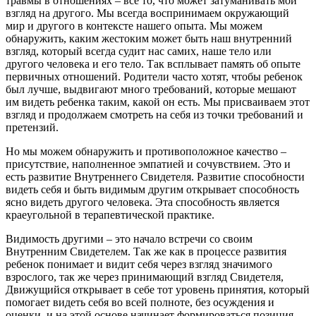
травмы в отношениях – все то, что может затуманивать мой
взгляд на другого. Мы всегда воспринимаем окружающий
мир и другого в контексте нашего опыта. Мы можем
обнаружить, каким жестоким может быть наш внутренний
взгляд, который всегда судит нас самих, наше тело или
другого человека и его тело. Так всплывает память об опыте
первичных отношений. Родители часто хотят, чтобы ребенок
был лучше, выдвигают много требований, которые мешают
им видеть ребенка таким, какой он есть. Мы присваиваем этот
взгляд и продолжаем смотреть на себя из точки требований и
претензий.
Но мы можем обнаружить и противоположное качество –
присутствие, наполненное эмпатией и сочувствием. Это и
есть развитие Внутреннего Свидетеля. Развитие способности
видеть себя и быть видимым другим открывает способность
ясно видеть другого человека. Эта способность является
краеугольной в терапевтической практике.
Видимость другими – это начало встречи со своим
Внутренним Свидетелем. Так же как в процессе развития
ребенок понимает и видит себя через взгляд значимого
взрослого, так же через принимающий взгляд Свидетеля,
Движущийся открывает в себе тот уровень принятия, который
помогает видеть себя во всей полноте, без осуждения и
оценки, и на этой основе начинает формироваться позиция