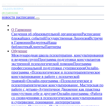
ИНСТИТУТ ПСИХОТЕРАПИИ И КОНСУЛЬТИРОВАНИЯ «ГАРМОНИЯ»
ЗАДАТЬ ВОПРОС
(812)4016166
новости
расписание
О Гармонии
Сведения об образовательной организации
Расписание
ближайших событий
Государственная Лицензия
Встречи
в Гармонии
Видеотека
Наша
библиотека
Клиенты
Партнеры
Обучение
Международная школа психотерапии, консультирования
и ведения групп
Программа подготовки консультантов
экстренной психологической помощи
Программа
профессиональной подготовки супервизоров
Онлайн-
программа «Психологическое и психотерапевтическое
консультирование в работе с психической
травмой»
Онлайн-программа «Психологическое и
психотерапевтическое консультирование. Мастерская по
работе с детьми»
Аутентичное Движение как практика
присутствия себе и другому
Онлайн-программа «Работа
со сновидениями в психологическом консультировании
и супервизии: понимание, интерпретация,