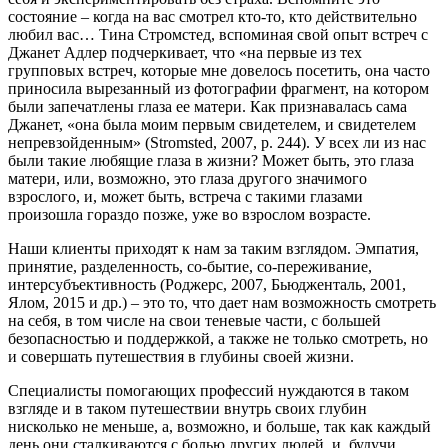
состояние – когда на вас смотрел кто-то, кто действительно
любил вас… Тина Стромстед, вспоминая свой опыт встреч с
Джанет Адлер подчеркивает, что «на первые из тех
групповых встреч, которые мне довелось посетить, она часто
приносила вырезанный из фотографии фрагмент, на котором
были запечатлены глаза ее матери. Как признавалась сама
Джанет, «она была моим первым свидетелем, и свидетелем
непревзойденным» (Stromsted, 2007, р. 244). У всех ли из нас
были такие любящие глаза в жизни? Может быть, это глаза
матери, или, возможно, это глаза другого значимого
взрослого, и, может быть, встреча с такими глазами
произошла гораздо позже, уже во взрослом возрасте.
Наши клиенты приходят к нам за таким взглядом. Эмпатия,
принятие, разделенность, со-бытие, со-переживание,
интерсубъективность (Роджерс, 2007, Бьюдженталь, 2001,
Ялом, 2015 и др.) – это то, что дает нам возможность смотреть
на себя, в том числе на свои теневые части, с большей
безопасностью и поддержкой, а также не только смотреть, но
и совершать путешествия в глубины своей жизни.
Специалисты помогающих профессий нуждаются в таком
взгляде и в таком путешествии внутрь своих глубин
нисколько не меньше, а, возможно, и больше, так как каждый
день они сталкиваются с болью других людей, и, будучи