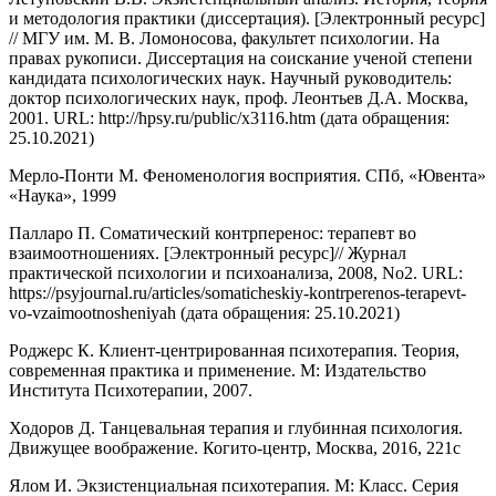
и методология практики (диссертация). [Электронный ресурс]
// МГУ им. М. В. Ломоносова, факультет психологии. На
правах рукописи. Диссертация на соискание ученой степени
кандидата психологических наук. Научный руководитель:
доктор психологических наук, проф. Леонтьев Д.А. Москва,
2001. URL: http://hpsy.ru/public/x3116.htm (дата обращения:
25.10.2021)
Мерло-Понти М. Феноменология восприятия. СПб, «Ювента»
«Наука», 1999
Палларо П. Соматический контрперенос: терапевт во
взаимоотношениях. [Электронный ресурс]// Журнал
практической психологии и психоанализа, 2008, No2. URL:
https://psyjournal.ru/articles/somaticheskiy-kontrperenos-terapevt-
vo-vzaimootnosheniyah (дата обращения: 25.10.2021)
Роджерс К. Клиент-центрированная психотерапия. Теория,
современная практика и применение. М: Издательство
Института Психотерапии, 2007.
Ходоров Д. Танцевальная терапия и глубинная психология.
Движущее воображение. Когито-центр, Москва, 2016, 221с
Ялом И. Экзистенциальная психотерапия. М: Класс. Серия