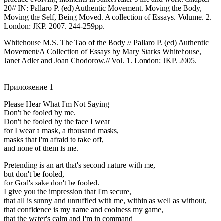
20// IN: Pallaro P. (ed) Authentic Movement. Moving the Body,
Moving the Self, Being Moved. A collection of Essays. Volume. 2.
London: JKP. 2007. 244-259pp.
Whitehouse M.S. The Tao of the Body // Pallaro P. (ed) Authentic
Movement/A Collection of Essays by Mary Starks Whitehouse,
Janet Adler and Joan Chodorow.// Vol. 1. London: JKP. 2005.
Приложение 1
Please Hear What I'm Not Saying
Don't be fooled by me.
Don't be fooled by the face I wear
for I wear a mask, a thousand masks,
masks that I'm afraid to take off,
and none of them is me.
Pretending is an art that's second nature with me,
but don't be fooled,
for God's sake don't be fooled.
I give you the impression that I'm secure,
that all is sunny and unruffled with me, within as well as without,
that confidence is my name and coolness my game,
that the water's calm and I'm in command