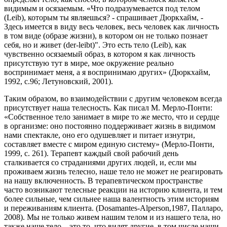
видимым и осязаемым. «Что подразумевается под телом
(Leib), которым ты являешься? - спрашивает Дюркхайм, -
Здесь имеется в виду весь человек, весь человек как личность
в том виде (образе жизни), в котором он не только познает
себя, но и живет (der-leibt)". Это есть тело (Leib), как
чувственно осязаемый образ, в котором я как личность
присутствую тут в мире, мое окружение реально
воспринимает меня, а я воспринимаю других» (Дюркхайм,
1992, с.96; Летуновский, 2001).
Таким образом, во взаимодействии с другим человеком всегда
присутствует наша телесность. Как писал М. Мерло-Понти:
«Собственное тело занимает в мире то же место, что и сердце
в организме: оно постоянно поддерживает жизнь в видимом
нами спектакле, оно его одушевляет и питает изнутри,
составляет вместе с миром единую систему» (Мерло-Понти,
1999, с. 261). Терапевт каждый свой рабочий день
сталкивается со страданиями других людей, и, если мы
проживаем жизнь телесно, наше тело не может не реагировать
на нашу включенность. В терапевтическом пространстве
часто возникают телесные реакции на историю клиента, и тем
более сильные, чем сильнее наша валентность этим историям
и переживаниям клиента. (Dosamantes-Alperson,1987, Палларо,
2008). Мы не только живем нашим телом и из нашего тела, но
также наше тело – это то, что видят другие, в том числе наши