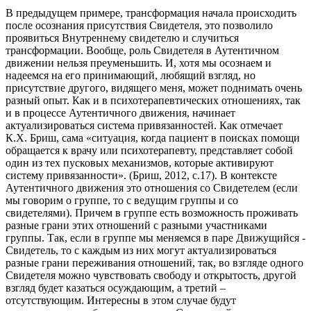
В предыдущем примере, трансформация начала происходить
после осознания присутствия Свидетеля, это позволило
проявиться Внутреннему свидетелю и случиться
трансформации. Вообще, роль Свидетеля в Аутентичном
движении нельзя преуменьшить. И, хотя мы осознаем и
надеемся на его принимающий, любящий взгляд, но
присутствие другого, видящего меня, может поднимать очень
разный опыт. Как и в психотерапевтических отношениях, так
и в процессе Аутентичного движения, начинает
актуализироваться система привязанностей. Как отмечает
К.Х. Бриш, сама «ситуация, когда пациент в поисках помощи
обращается к врачу или психотерапевту, представляет собой
один из тех пусковых механизмов, которые активируют
систему привязанности». (Бриш, 2012, с.17). В контексте
Аутентичного движения это отношения со Свидетелем (если
мы говорим о группе, то с ведущим группы и со
свидетелями). Причем в группе есть возможность проживать
разные грани этих отношений с разными участниками
группы. Так, если в группе мы меняемся в паре Движущийся -
Свидетель, то с каждым из них могут актуализироваться
разные грани переживания отношений, так, во взгляде одного
Свидетеля можно чувствовать свободу и открытость, другой
взгляд будет казаться осуждающим, а третий –
отсутствующим. Интересны в этом случае будут