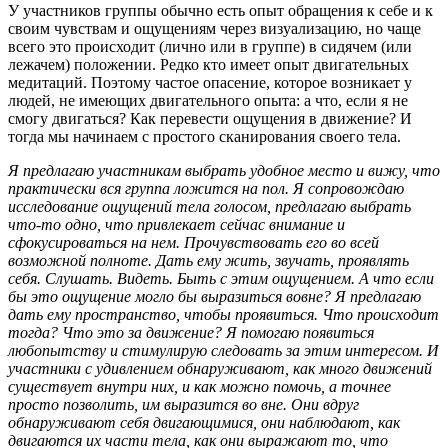
У участников группы обычно есть опыт обращения к себе и к
своим чувствам и ощущениям через визуализацию, но чаще
всего это происходит (лично или в группе) в сидячем (или
лежачем) положении. Редко кто имеет опыт двигательных
медитаций. Поэтому частое опасение, которое возникает у
людей, не имеющих двигательного опыта: а что, если я не
смогу двигаться? Как перевести ощущения в движение? И
тогда мы начинаем с простого сканирования своего тела.
Я предлагаю участникам выбрать удобное место и вижу, что
практически вся группа ложится на пол. Я сопровождаю
исследование ощущений тела голосом, предлагаю выбрать
что-то одно, что привлекает сейчас внимание и
сфокусироваться на нем. Прочувствовать его во всей
возможной полноте. Дать ему жить, звучать, проявлять
себя. Слушать. Видеть. Быть с этим ощущением. А что если
бы это ощущение могло бы выразиться вовне? Я предлагаю
дать ему пространство, чтобы проявиться. Что происходит
тогда? Что это за движение? Я помогаю появиться
любопытству и стимулирую следовать за этим интересом. И
участники с удивлением обнаруживают, как много движений
существует внутри них, и как можно помочь, а точнее
просто позволить, им выразится во вне. Они вдруг
обнаруживают себя двигающимися, они наблюдают, как
двигаются их части тела, как они выражают то, что