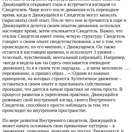
Движущийся открывает глаза и встречается взглядом со
Свидетелем. Чаще всего после движения есть переходное
время, когда и Движущийся и Свидетель могут записать
(зарисовать) свой опыт. После чего они встречаются в паре и
Движущийся делится своим опытом движения, используя
настоящее время, затем откликается Свидетель. Важно, что
отклик Свидетеля имеет очень четкую структуру. Свидетель
говорит о своем опыте свидетельствования, а не о том, что
происходило, по его мнению, с Движущимся. Он также
остается в настоящем времени, и использует 3 уровня –
телесный, чувственный, ментальный (образный). Например,
«когда я видела как ты (здесь описывается очевидное
движение), то я в своем теле ощущала…, и меня заполнило ….
переживание, и пришел образ…». Одним из важных
принципов, на которых строится Аутентичное движение –
оставаться в своем опыте и присваивать собственные
проекции, что дается в начале практики не очень просто. В
процессе развития и укрепления практики, Движущийся
развивает свой внутренний взгляд, своего Внутреннего
Свидетеля, способного просто наблюдать за тем, что
происходит во внутреннем пространстве.
По мере развития Внутреннего свидетеля, Движущийся
может начать осознавать свои привычные паттерны – в
движениях, поведении, реакциях на других Движущихся, и