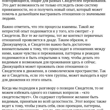
повторяющиеся, общие для разных Свидетелей переживания.
Это дает возможность не только отследить свою систему
привязанности, но и получить новый опыт, который может
помочь в дальнейшем выстраивать отношения со значимыми
людьми.
Важно отметить, что эти процессы взаимны. Такой же
непростой опыт поднимается и у того, кто смотрит - у
Свидетеля. Все те же паттерны, тот же контекст первичных
отношений проявляется в диаде. Таким образом, и
Движущемуся, и Свидетелю важно быть достаточно
внимательными к тому, что происходит в отношениях между
ними, какие чувства и переживания, паттерны и реакции
поднимаются и быть открытыми к тому, чтобы делать это
видимым и возможным для проживания здесь и сейчас.
Движущийся может проживать свои отношения со
Свидетелем в движении, в символическом пространстве. Так
же и Свидетель, если это член группы, может выходить в круг
для движения из этого опыта.
Когда мы подходим к разговору о позиции Свидетеля, то не
можем избежать одного из главных вопросов - «кто
свидетельствует». Он содержит глубинное желание быть
видимым, принятым во всей целостности. Этот вопрос также
ведет к тому, чтобы узнать себя, свои проекции, паттерны,