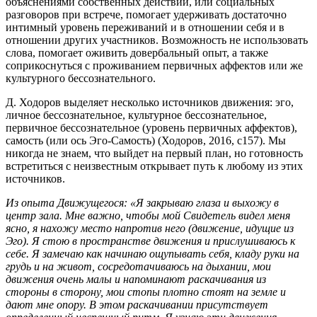
объяснениями собственных действий, или социальных
разговоров при встрече, помогает удерживать достаточно
интимный уровень переживаний и в отношении себя и в
отношении других участников. Возможность не использовать
слова, помогает оживить довербальный опыт, а также
соприкоснуться с проживанием первичных аффектов или же
культурного бессознательного.
Д. Ходоров выделяет несколько источников движения: эго,
личное бессознательное, культурное бессознательное,
первичное бессознательное (уровень первичных аффектов),
самость (или ось Эго-Самость) (Ходоров, 2016, с157). Мы
никогда не знаем, что выйдет на первый план, но готовность
встретиться с неизвестным открывает путь к любому из этих
источников.
Из опыта Движущегося: «Я закрываю глаза и выхожу в
центр зала. Мне важно, чтобы мой Свидетель видел меня
ясно, я нахожу место напротив него (движение, идущие из
Эго). Я стою в пространстве движения и прислушиваюсь к
себе. Я замечаю как начинаю ощупывать себя, кладу руки на
грудь и на живот, сосредотачиваюсь на дыхании, мои
движения очень малы и напоминают раскачивания из
стороны в сторону, мои стопы плотно стоят на земле и
дают мне опору. В этом раскачивании присутствует