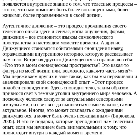
появляется внутреннее знание о том, что телесные процессы –
это то, что нам помогает быть более воплощенными, более
живыми, более проявленными в своей жизни.
Аутентичное движение – это процесс проживания своего
телесного опыта здесь и сейчас, когда ощущения, формы,
движения – все становится языком символического
пространства в настоящем моменте времени. А другие
Движущиеся становятся обитателями сновидения наяву,
отражающими внутреннюю историю, которую рассказывает
нам тело. Встречая другого Движущегося я спрашиваю себя:
«Кто это в моем сновидческом пространстве? Это какая-то
фигура из моей жизни или, возможно, какая-то часть меня?»
Мы переживаем других в зале также, как бы мы переживали и
анализировали свой сновидческий опыт. «Этот процесс
подобен сновидению. Здесь сновидит тело, таким образом
привнося свет в темные уголки внутреннего мира человека. А
поскольку человек следует за актуальными сенсорными
импульсами, на свет всегда выноситься самое важное, самое
актуальное. Иногда, это может совпадать с ожиданиями
движущегося, а может быть очень неожиданным» (Бирюкова,
2005). И это те подарки, которые преподносит нам телесный
опыт, если мы начинаем быть внимательными к тому, что
происходит внутри в каждый момент времени.