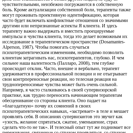
чувствительными, неизбежно погружаются в собственную
боль. Кроме актуализации собственной боли, терапевты также
могут проживать проективную идентификацию, которая
часто будет включать конфликтные отношения со значимыми
другими или непризнанные аспекты Я клиента. И здесь
терапевту важно выдержать и вместить проецируемые
импульсы и чувства клиента, тогда это делает возможным их
исследование в терапевтическом пространстве (Dosamantes-
Alperson, 1987). Чтобы помогать случаться
психотерапевтическим изменениям, необходимо позволить
клиентам затрагивать нас, психотерапевтов, глубоко. И чем
сильнее наша валентность (Палларо, 2008), тем глубже
происходит отклик. Часто, внешне и вербально, терапевт
удерживается в профессиональной позиции и не отыгрывает
свои контрпереносные реакции, но телесная реакция на
труднопереносимые чувства может быть очень сильной.
Например, я часто сталкиваюсь в своей супервизорской
практике, как трудно переносить начинающим терапевтам
обесценивание со стороны клиента. Оно падает на
«благодатную» почву их сомнений в своих
психотерапевтических навыках, «застревает» в теле и мешает
проявлять себя. В описаниях супервизантов это звучит как
«узость, желание спрятаться, сжатие, уменьшение, страх
сделать что-то не так». И телесный опыт тут же поднимает все
переживания, связанные со страхом проявляться, со страхом