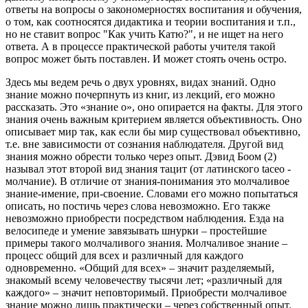
ответы на вопросы о закономерностях воспитания и обучения,
о том, как соотносятся дидактика и теории воспитания и т.п.,
но не ставит вопрос "Как учить Катю?", и не ищет на него
ответа. А в процессе практической работы учителя такой
вопрос может быть поставлен. И может стоять очень остро.
Здесь мы ведем речь о двух уровнях, видах знаний. Одно
знание можно почерпнуть из книг, из лекций, его можно
рассказать. Это «знание о», оно опирается на факты. Для этого
знания очень важным критерием является объективность. Оно
описывает мир так, как если бы мир существовал объективно,
т.е. вне зависимости от сознания наблюдателя. Другой вид
знания можно обрести только через опыт. Дэвид Боом (2)
называл этот второй вид знания тацит (от латинского taceo -
молчание). В отличие от знания-понимания это молчаливое
знание-имение, при-своение. Словами его можно попытаться
описать, но постичь через слова невозможно. Его также
невозможно приобрести посредством наблюдения. Езда на
велосипеде и умение завязывать шнурки – простейшие
примеры такого молчаливого знания. Молчаливое знание –
процесс общий для всех и различный для каждого
одновременно. «Общий для всех» – значит разделяемый,
знакомый всему человечеству тысячи лет; «различный для
каждого» – значит неповторимый. Приобрести молчаливое
знание можно лишь практически – через собственный опыт.