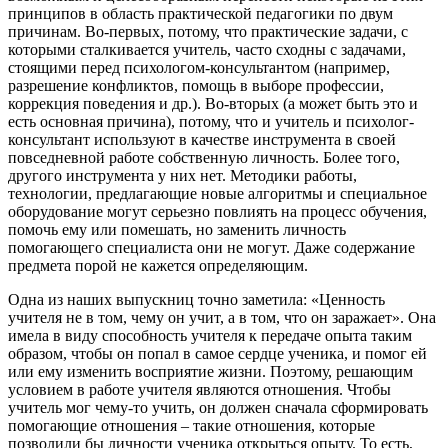
принципов в область практической педагогики по двум
причинам. Во-первых, потому, что практические задачи, с
которыми сталкивается учитель, часто сходны с задачами,
стоящими перед психологом-консультантом (например,
разрешение конфликтов, помощь в выборе профессии,
коррекция поведения и др.). Во-вторых (а может быть это и
есть основная причина), потому, что и учитель и психолог-
консультант используют в качестве инструмента в своей
повседневной работе собственную личность. Более того,
другого инструмента у них нет. Методики работы,
технологии, предлагающие новые алгоритмы и специальное
оборудование могут серьезно повлиять на процесс обучения,
помочь ему или помешать, но заменить личность
помогающего специалиста они не могут. Даже содержание
предмета порой не кажется определяющим.
Одна из наших выпускниц точно заметила: «Ценность
учителя не в том, чему он учит, а в том, что он заражает». Она
имела в виду способность учителя к передаче опыта таким
образом, чтобы он попал в самое сердце ученика, и помог ей
или ему изменить восприятие жизни. Поэтому, решающим
условием в работе учителя являются отношения. Чтобы
учитель мог чему-то учить, он должен сначала сформировать
помогающие отношения – такие отношения, которые
позволили бы личности ученика открыться опыту. То есть,