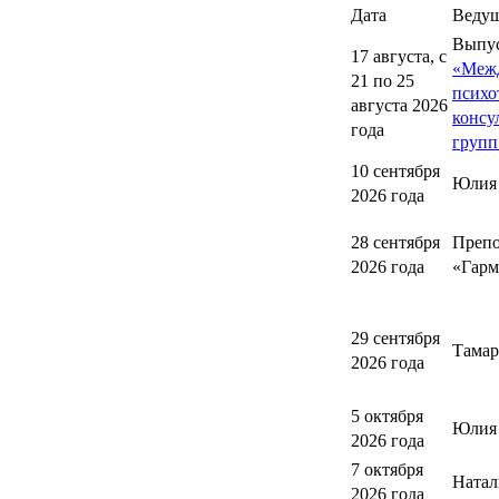
Дата
Веду
Выпу
17 августа, с
«Меж
21 по 25
психо
августа 2026
консу
года
групп
10 сентября
Юлия
2026 года
28 сентября
Препо
2026 года
«Гарм
29 сентября
Тамар
2026 года
5 октября
Юлия 
2026 года
7 октября
Натал
2026 года