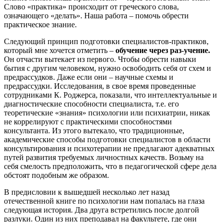
Слово «практика» происходит от греческого слова,
означающего «делать». Наша работа – помочь обрести
практическое знание.
Следующий принцип подготовки специалистов-практиков,
который мне хочется отметить –
обучение через раз-учение.
Он отчасти вытекает из первого. Чтобы обрести навыки
бытия с другим человеком, нужно освободить себя от схем и
предрассудков. Даже если они – научные схемы и
предрассудки. Исследования, в свое время проведенные
сотрудниками К. Роджерса, показали, что интеллектуальные и
диагностические способности специалиста, т.е. его
теоретические «знания» психологии или психиатрии, никак
не коррелируют с практическими способностями
консультанта. Из этого вытекало, что традиционные,
академические способы подготовки специалистов в области
консультирования и психотерапии не предлагают адекватных
путей развития требуемых личностных качеств. Возьму на
себя смелость предположить, что в педагогической сфере дела
обстоят подобным же образом.
В предисловии к вышедшей несколько лет назад
отечественной книге по психологии нам попалась на глаза
следующая история. Два друга встретились после долгой
разлуки. Один из них преподавал на факультете, где они