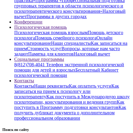
практика»
Программа «Профессиональная подготовка
групповых терапевтов в области психологического и
психотерапевтического консультирования»
Налоговый
вычет
Программы в других городах
Конференции
Психологическая помощь
Психологическая помощь взрослым
Помощь детского
психолога
Помощь семейного психолога
Онлайн
консультирование
Наши специалисты
Как записаться на
прием
Стоимость услуг
Вопросы, которые нам часто
задают
Памятка для клиентов
Налоговый вычет
Социальные программы
8(812)708-4041 Телефон экстренной психологической
помощи для детей и взрослых
Бесплатный Кабинет
психологической помощи
Контакты
Контакты
Наши реквизиты
Как оплатить услуги
Как
записаться на прием к психологу или
психотерапевту
Как поступить в Международную школу
психотерапии, консультирования и ведения групп
Как
поступить в Программу подготовки консультантов
Как
получить дубликат документа о дополнительном
профессиональном образовании
Поиск по сайту