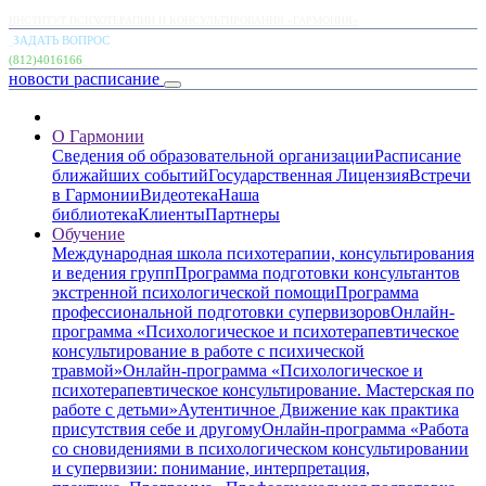
ИНСТИТУТ ПСИХОТЕРАПИИ И КОНСУЛЬТИРОВАНИЯ «ГАРМОНИЯ»
ЗАДАТЬ ВОПРОС
(812)4016166
новости
расписание
О Гармонии
Сведения об образовательной организации
Расписание
ближайших событий
Государственная Лицензия
Встречи
в Гармонии
Видеотека
Наша
библиотека
Клиенты
Партнеры
Обучение
Международная школа психотерапии, консультирования
и ведения групп
Программа подготовки консультантов
экстренной психологической помощи
Программа
профессиональной подготовки супервизоров
Онлайн-
программа «Психологическое и психотерапевтическое
консультирование в работе с психической
травмой»
Онлайн-программа «Психологическое и
психотерапевтическое консультирование. Мастерская по
работе с детьми»
Аутентичное Движение как практика
присутствия себе и другому
Онлайн-программа «Работа
со сновидениями в психологическом консультировании
и супервизии: понимание, интерпретация,