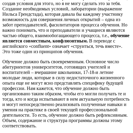
создав условия для этого, но я не могу сделать это за тебя.
Создание необходимых условий, лаборатории (выражение
Нильса Грендстада), которая давала бы каждому участнику
возможность для совершения личных открытий – одна из
забот преподавателей, фасилитаторов процесса обучения. Но
важно понимать, что и преподаватели и учащиеся являются
частью общего, взаимообогащающего процесса, т.е.,
обучение
является совместным, конфлюэнтным.
В переводе с
английского «confluent» означает «струиться, течь вместе».
Это тоже один из принципов обучения.
Обучение должно быть своевременным. Основное число
абитуриентов университетов, готовящих учителей и
воспитателей – вчерашние школьники, 17-18-и летние
молодые люди, которые в силу недостаточного жизненного
опыта еще не могут ясно представлять специфику будущей
профессии. Нам кажется, что обучение должно быть
организовано таким образом, чтобы его могли получать те и
тогда, кто и когда испытывают в нем актуальную потребность
и могут непосредственно реализовать полученные навыки и
умения на практике в своей текущей профессиональной
деятельности. То есть, обучение должно быть рефлексивным.
Объем, содержание и структура программы должны этому
соответствовать.