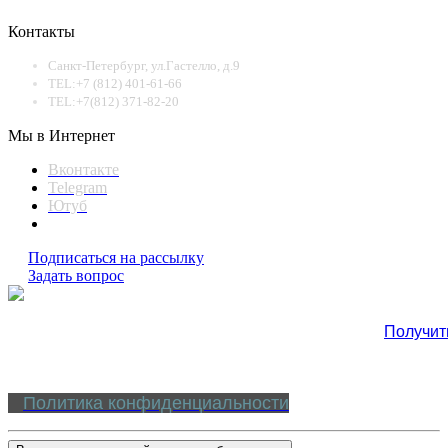
Контакты
Санкт-Петербург, ул.Гастелло, д.9
TEL:+7 (812) 401-61-66
TEL:+7(812) 371-82-20
Мы в Интернет
Вконтакте
Telegram
Ютуб
Подписаться на рассылку
Задать вопрос
Получит
Политика конфиденциальности