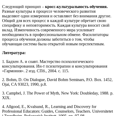
Следующий принцип –
кросс-культуральность обучения.
Разные культуры в процессе человеческого развития
выделяют одни измерения и оставляют без внимания другие.
Общий для всех процесс в каждой культуре обретает свою
специфику и неповторимость. Каждая культура вносит свой
вклад. Изменчивость современного мира усиливает
необходимость в профессиональном обмене. Фасилитаторы
процесса обучения должны заботиться о том, чтобы
обучающая система была открытой новым перспективам.
Литература:
1. Бадхен А. и соавт. Мастерство психологического
консультирования. Ин-т психотерапии и консультирования
«Гармония». 2 изд. СПб., 2004. с. 115.
2. Bohm, D. On Dialogue, David Bohm Seminars, P.O. Box. 1452,
Ojai, CA 93023, 1990, p.8.
3. Campbel, J. The Power of Myth, New York: Doubleday, 1988. p.
XIX.
4. Allgood, E., Kvalsund, R., Learning and Discovery for
Professional Educators: Guides, Counselors, Teachers. Universitetet
i Trondheim, Pedagogisk Institutt, 1995, pp. 97-98.