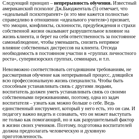
Следующий принцип –
непрерывность обучения.
Известный
американский психолог Дж.Бьюдженталь (5) отмечает, что
«идеальный психотерапевт» (и это мне кажется полностью
справедливо в отношении «идеального учителя») признает,
что эмоции, конфликты, склонности, предубеждения и страхи
собственной жизни оказывают разрушительное влияние на
жизнь клиента, и берет на себя ответственность за постоянное
самонаблюдение, чтобы уменьшить, снизить непрямое
влияние собственных дистрессов на клиента. Отсюда
необходимость в постоянном участии в «группах личностного
роста», супервизорских группах, семинарах, и т.п.
Невозможно соответствовать сегодняшним требованиям, не
рассматривая обучение как непрерывный процесс, длящийся
всю профессиональную жизнь специалиста. Чтобы быть
способным устанавливать связь с другими людьми,
воспитатель должен уметь устанавливать связь со своими
собственными переживаниями, поэтому, одна из задач
воспитателя – узнать как можно больше о себе. Ведь
единственный инструмент, который у него есть, это он сам. И
педагогу важно видеть и сознавать, что он может выступать
не только как помогающий, но и как разрушительный фактор
в жизни своих учеников. Поэтому, подготовка воспитателей
должна предполагать человеческую и духовную
приготовленность.