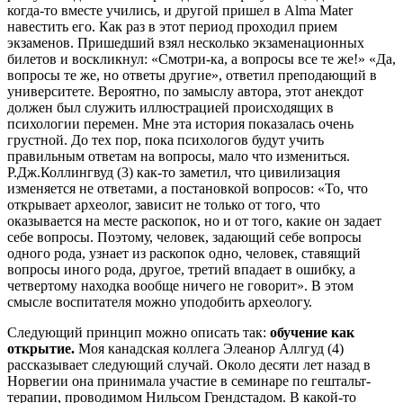
когда-то вместе учились, и другой пришел в Alma Mater
навестить его. Как раз в этот период проходил прием
экзаменов. Пришедший взял несколько экзаменационных
билетов и воскликнул: «Смотри-ка, а вопросы все те же!» «Да,
вопросы те же, но ответы другие», ответил преподающий в
университете. Вероятно, по замыслу автора, этот анекдот
должен был служить иллюстрацией происходящих в
психологии перемен. Мне эта история показалась очень
грустной. До тех пор, пока психологов будут учить
правильным ответам на вопросы, мало что измениться.
Р.Дж.Коллингвуд (3) как-то заметил, что цивилизация
изменяется не ответами, а постановкой вопросов: «То, что
открывает археолог, зависит не только от того, что
оказывается на месте раскопок, но и от того, какие он задает
себе вопросы. Поэтому, человек, задающий себе вопросы
одного рода, узнает из раскопок одно, человек, ставящий
вопросы иного рода, другое, третий впадает в ошибку, а
четвертому находка вообще ничего не говорит». В этом
смысле воспитателя можно уподобить археологу.
Следующий принцип можно описать так:
обучение как
открытие.
Моя канадская коллега Элеанор Аллгуд (4)
рассказывает следующий случай. Около десяти лет назад в
Норвегии она принимала участие в семинаре по гештальт-
терапии, проводимом Нильсом Грендстадом. В какой-то