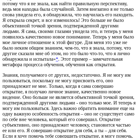
потому что я не знала, как найти правильную перспективу,
ведь моя находка была случайной. Затем внезапно я не только
снова увидела его, я обнаружила, что научилась его находить.
Я открыла секрет, и все изменилось! Это больше не было
объективной точкой зрения, подтвержденной другими
людьми. Я сама, своими глазами увидела это, и теперь у меня
появилось качественно новое понимание. Теперь у меня было
мое личное отношение к этой фигуре. Для меня это уже не
было неким общим знанием, чем-то, что я знала, потому, что
другие сказали мне об этом, но это было что-то, что я лично
обнаружила и испытала»
*
. Этот пример – замечательная
метафора процесса обучения, обучения как открытия.
Знания, получаемого от других, недостаточно. Я не могу им
пользоваться, поскольку не могу присвоить его, оно
принадлежит не мне. Только, когда я сама совершаю
открытие, я получаю личное знание, качественно новое
видение. Оно больше не является объективной точкой зрения,
подтвержденной другими людьми - оно только мое. И теперь я
могу им пользоваться. Здесь важно обратить внимание еще на
одну важную особенность открытия – оно не существует само
по себе вне человека, который его совершил. Открытие
субъективно, оно принадлежит человеку, становится частью
ее или его. Я совершаю открытие для себя, а ты – для себя.
Если я хочу помочь тебе совершить открытие, я могу помочь,