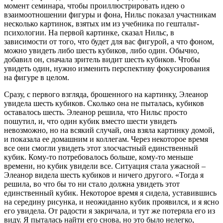
момент семинара, чтобы проиллюстрировать идею о
взаимоотношении фигуры и фона, Нильс показал участникам
несколько картинок, взятых им из учебника по гештальт-
психологии. На первой картинке, сказал Нильс, в
зависимости от того, что будет для вас фигурой, а что фоном,
можно увидеть либо шесть кубиков, либо один. Обычно,
добавил он, сначала зритель видит шесть кубиков. Чтобы
увидеть один, нужно изменить перспективу фокусирования
на фигуре в целом.
Сразу, с первого взгляда, брошенного на картинку, Элеанор
увидела шесть кубиков. Сколько она не пыталась, кубиков
оставалось шесть. Элеанор решила, что Нильс просто
пошутил, и, что один кубик вместо шести увидеть
невозможно, но на всякий случай, она взяла картинку домой,
и показала ее домашним и коллегам. Через некоторое время
все они смогли увидеть этот злосчастный единственный
кубик. Кому-то потребовалось больше, кому-то меньше
времени, но кубик увидели все. Ситуация стала ужасной –
Элеанор видела шесть кубиков и ничего другого. «Тогда я
решила, во что бы то ни стало должна увидеть этот
единственный кубик. Некоторое время я сидела, уставившись
на середину рисунка, и неожиданно кубик проявился, и я ясно
его увидела. От радости я закричала, и тут же потеряла его из
виду. Я пыталась найти его снова, но это было нелегко,