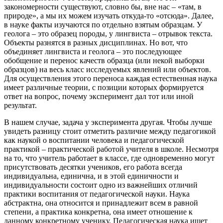
закономерности существуют, словно бы, вне нас – «там, в
природе», а мы их можем изучать откуда-то «отсюда». Далее,
в науке факты изучаются по отдельно взятым образцам. У
геолога – это образец породы, у лингвиста – отрывок текста.
Объекты разнятся в разных дисциплинах. Но вот, что
объединяет лингвиста и геолога – это последующее
обобщение и перенос качеств образца (или некой выборки
образцов) на весь класс исследуемых явлений или объектов.
Для осуществления этого переноса каждая естественная наука
имеет различные теории, с позиции которых формируется
ответ на вопрос, почему эксперимент дал тот или иной
результат.
В нашем случае, задача у эксперимента другая. Чтобы лучше
увидеть разницу стоит отметить различие между педагогикой
как наукой о воспитании человека и педагогической
практикой – практической работой учителя в школе. Несмотря
на то, что учитель работает в классе, где одновременно могут
присутствовать десятки учеников, его работа всегда
индивидуальна, единична, и в этой единичности и
индивидуальности состоит одно из важнейших отличий
практики воспитания от педагогической науки. Наука
абстрактна, она относится и принадлежит всем в равной
степени, а практика конкретна, она имеет отношение к
данному конкретному ученику. Педагогическая наука ищет